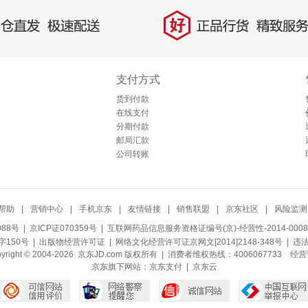
好
直发，极速配送
正品行货，精致服务
支付方式
货到付款
在线支付
分期付款
邮局汇款
公司转账
帮助
|
营销中心
|
手机京东
|
友情链接
|
销售联盟
|
京东社区
|
风险监测
088号
| 京ICP证070359号 |
互联网药品信息服务资格证编号(京)-经营性-2014-0008
150号 |
出版物经营许可证
|
网络文化经营许可证京网文[2014]2148-348号
| 违
pyright © 2004-2026 京东JD.com 版权所有 | 消费者维权热线：4006067733
经营
京东旗下网站：
京东支付
|
京东云