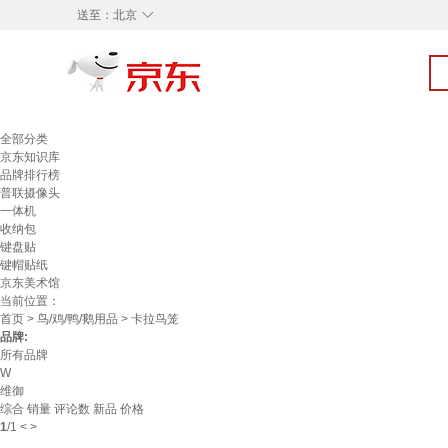
◇
送至：
北京
全部分类
京东知识库
品牌排行榜
普联摄像头
一体机
收纳包
键盘贴
键帽贴纸
京东美术馆
当前位置：
首页
>
鸟/鸡/鸭/鹅用品
> 卡拉鸟笼
品牌:
所有品牌
W
维御
综合
销量
评论数
新品
价格
1
/
1
<
>