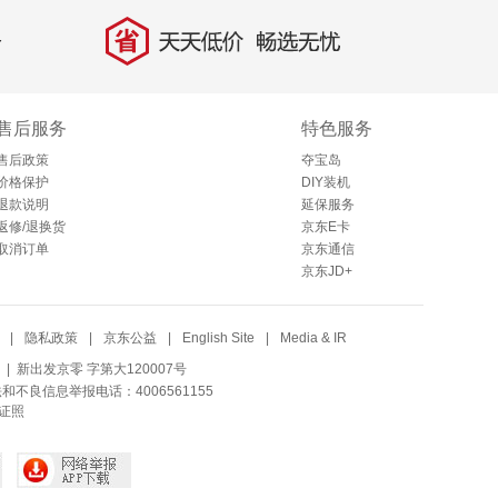
省
天天低价，畅选无忧
售后服务
特色服务
售后政策
夺宝岛
价格保护
DIY装机
退款说明
延保服务
返修/退换货
京东E卡
取消订单
京东通信
京东JD+
|
隐私政策
|
京东公益
|
English Site
|
Media & IR
| 新出发京零 字第大120007号
法和不良信息举报电话：4006561155
证照