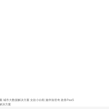
！
案
城市大数据解决方案
女款小白鞋
施华洛世奇
政务PaaS
解决方案