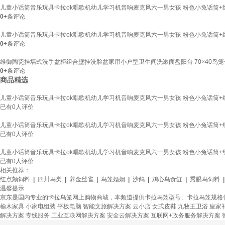
儿童小话筒音乐玩具卡拉ok唱歌机幼儿学习机音响麦克风六一男女孩 粉色小兔话筒+
0+
条评论
儿童小话筒音乐玩具卡拉ok唱歌机幼儿学习机音响麦克风六一男女孩 粉色小兔话筒+
0+
条评论
维御陶瓷挂墙式洗手盆柜组合壁挂洗脸盆家用小户型卫生间洗漱面盘阳台 70×40鸟
0+
条评论
商品精选
儿童小话筒音乐玩具卡拉ok唱歌机幼儿学习机音响麦克风六一男女孩 粉色小兔话筒+
已有
0
人评价
儿童小话筒音乐玩具卡拉ok唱歌机幼儿学习机音响麦克风六一男女孩 粉色小兔话筒+
已有
0
人评价
儿童小话筒音乐玩具卡拉ok唱歌机幼儿学习机音响麦克风六一男女孩 粉色小兔话筒+
已有
0
人评价
相关推荐：
红点颏饲料
|
四川鸟类
|
养金丝雀
|
鸟笼婚姻
|
沙鸽
|
鸡心鸟食缸
|
秀眼鸟饲料
温馨提示
京东是国内专业的卡拉鸟笼网上购物商城，本频道提供卡拉鸟笼型号、卡拉鸟笼规格
榆木家具
小家电组装
平板电脑
智能文旅解决方案
云小店
女式皮鞋
九牧王卫浴
皇家
解决方案
专线服务
工业互联网解决方案
安全云解决方案
互联网+政务服务解决方案