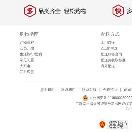
多
快
品类齐全，轻松购物
多仓
购物指南
配送方式
购物流程
上门自提
会员介绍
211限时达
生活旅行/团购
配送服务查询
常见问题
配送费收取标准
大家电
海外配送
联系客服
关于我们
|
联系我们
|
联系客服
|
合作招商
|
商家
京公网安备 11000002000
互联网出版许可证编号新出网证(京)字
Co