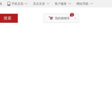
◇
◇
◇
◇
购
手机京东
关注京东
客户服务
网站导航
0
搜索
我的购物车
>