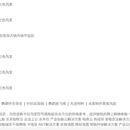
红色鸟笼
红色鸟笼
笼全套加方镜升级平盆款
红色鸟笼
红色鸟笼
红色鸟笼
|
鹦鹉学舌录音
|
针织反面绒
|
鹦鹉放飞绳
|
先进饲料
|
名家制作黄雀鸟架
信息，为您选购卡拉鸟笼型号规格提供全方位的价格参考，提供愉悦的网上购物体验
礼炮
京东智联云
企业上云
水井坊
产业创新云解决方案
电商云
热缩管
智能农业解决方
智能城市干线网络
卡地亚
AIoT解决方案
价格地图
网站地图
智能环保解决方案
产业云