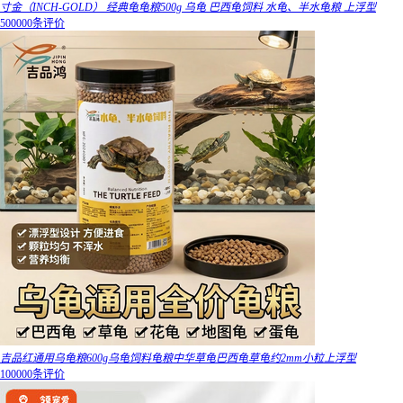
寸金（INCH-GOLD） 经典龟龟粮500g 乌龟 巴西龟饲料 水龟、半水龟粮 上浮型
500000条评价
吉品红通用乌龟粮600g乌龟饲料龟粮中华草龟巴西龟草龟约2mm小粒上浮型
100000条评价