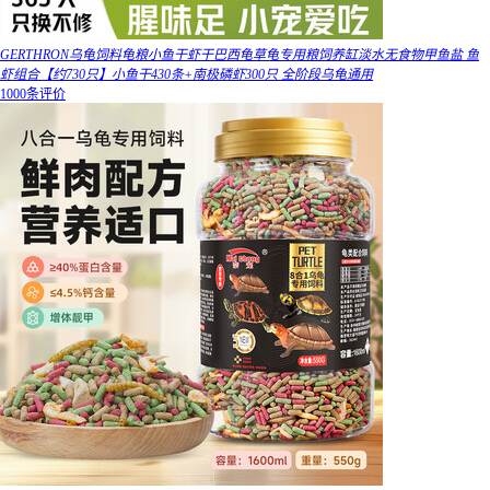
GERTHRON乌龟饲料龟粮小鱼干虾干巴西龟草龟专用粮饲养缸淡水无食物甲鱼盐 鱼
虾组合【约730只】小鱼干430条+南极磷虾300只 全阶段乌龟通用
1000条评价