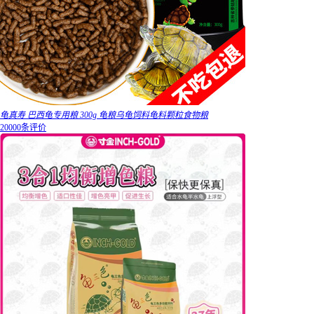
龟真寿 巴西龟专用粮 300g 龟粮乌龟饲料龟料颗粒食物粮
20000条评价