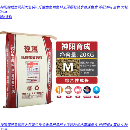
神阳锦鲤鱼饲料大包装40斤金鱼鱼粮鱼料上浮颗粒淡水育成鱼食 神阳20kg 主食 大粒
5mm
0条评价
神阳锦鲤鱼饲料大包装40斤金鱼鱼粮鱼料上浮颗粒淡水育成鱼食 神阳20kg 育成 中粒
3mm