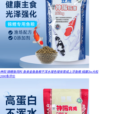
神阳 锦鲤鱼饲料 鱼食金鱼鱼粮不浑水增色增体育成上浮鱼粮 绢康2kg大粒
2000条评价