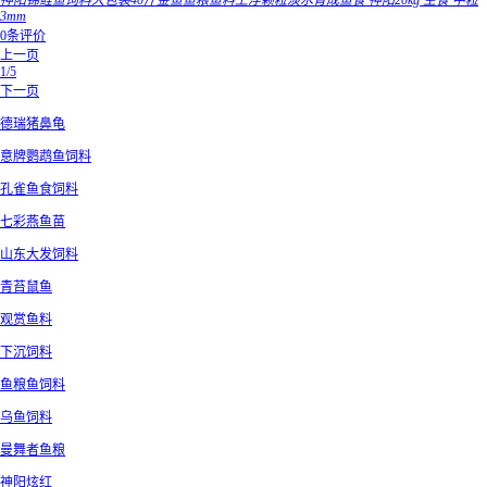
神阳锦鲤鱼饲料大包装40斤金鱼鱼粮鱼料上浮颗粒淡水育成鱼食 神阳20kg 主食 中粒
3mm
0条评价
上一页
1/5
下一页
德瑞猪鼻龟
意牌鹦鹉鱼饲料
孔雀鱼食饲料
七彩燕鱼苗
山东大发饲料
青苔鼠鱼
观赏鱼料
下沉饲料
鱼粮鱼饲料
乌鱼饲料
曼舞者鱼粮
神阳炫红