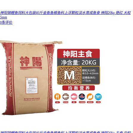
神阳锦鲤鱼饲料大包装40斤金鱼鱼粮鱼料上浮颗粒淡水育成鱼食 神阳20kg 艳红 大粒
5mm
0条评价