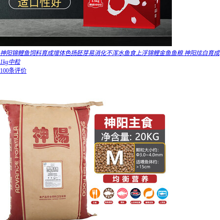
神阳锦鲤鱼饲料育成增体色扬胚芽易消化不浑水鱼食上浮锦鲤金鱼鱼粮 神阳炫白育成
1kg中粒
100条评价