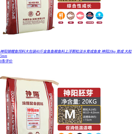
神阳锦鲤鱼饲料大包装40斤金鱼鱼粮鱼料上浮颗粒淡水育成鱼食 神阳20kg 育成 大粒
5mm
0条评价