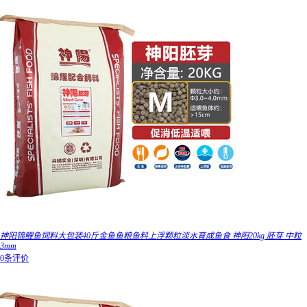
神阳锦鲤鱼饲料大包装40斤金鱼鱼粮鱼料上浮颗粒淡水育成鱼食 神阳20kg 胚芽 中粒
3mm
0条评价