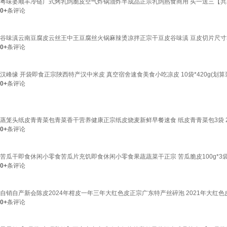
粤味婆顺丰冷链广式烤乳鸽脆皮空气炸锅油炸半成品正宗乳鸽熟食商用 买一送三【共发72
0+
条评论
谷味滇云南豆腐皮云丝王中王豆腐丝火锅麻辣烫凉拌正宗干豆皮谷味滇 豆皮切片尺寸3
0+
条评论
汉峰缘 开袋即食正宗陜西特产汉中米皮 真空宿舍速食美食小吃凉皮 10袋*420g(划算
0+
条评论
蒸笼头纸皮青青菜包青菜香干营养健康正宗纸皮烧麦新鲜早餐速食 纸皮青青菜包3袋 24
0+
条评论
苦瓜干即食休闲小零食苦瓜片充饥即食休闲小零食果蔬蔬菜干正宗 苦瓜脆皮100g*3
0+
条评论
自销自产新会陈皮2024年柑皮一年三年大红色皮正宗广东特产丝碎泡 2021年大红色皮
0+
条评论