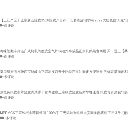
【三江产区】正宗新会陈皮3510陈农户自存干仓老陈皮泡水喝 2022大红色皮50克*1
0+
条评论
粤味婆顺丰冷链广式烤乳鸽脆皮空气炸锅油炸半成品正宗乳鸽熟食商用 买一送三【共发72
0+
条评论
秦贝贝擀面皮陜西宝鸡岐山正宗凉皮西安小吃特产红油面皮方便速食 尝鲜装擀面皮310
0+
条评论
蒸笼头纸皮翡翠烧麦青菜香干营养健康正宗纸皮烧麦新鲜早餐速食 纸皮青青菜包*3袋 2
0+
条评论
MPPMCK正宗铁棍山药裤带面 100%手工无添加剂铁棒大宽面条配酱料正品 3斤【
80+
条评论