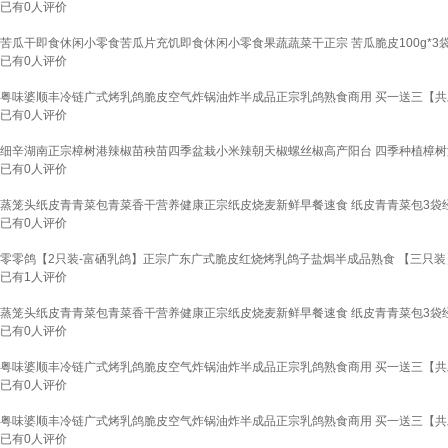
已有
0
人评价
苦瓜干即食休闲小零食苦瓜片充饥即食休闲小零食果蔬蔬菜干正宗 苦瓜脆皮100g*3
已有
0
人评价
粤味婆顺丰冷链广式烤乳鸽脆皮空气炸锅油炸半成品正宗乳鸽熟食商用 买一送三【共发72
已有
0
人评价
细辛湖南正宗樟树港辣椒苗秧苗四季盆栽小米辣朝天椒螺丝椒高产阳台 四季种植樟树
已有
0
人评价
蒸笼头纸皮青青菜包青菜香干营养健康正宗纸皮烧麦新鲜早餐速食 纸皮青青菜包3袋经典
已有
0
人评价
零零鸽【2只装-富硒乳鸽】正宗广东广式脆皮红烧烤乳鸽子盐焗半成品熟食 【三只
已有
1
人评价
蒸笼头纸皮青青菜包青菜香干营养健康正宗纸皮烧麦新鲜早餐速食 纸皮青青菜包3袋经典
已有
0
人评价
粤味婆顺丰冷链广式烤乳鸽脆皮空气炸锅油炸半成品正宗乳鸽熟食商用 买一送三【共发72
已有
0
人评价
粤味婆顺丰冷链广式烤乳鸽脆皮空气炸锅油炸半成品正宗乳鸽熟食商用 买一送三【共发72
已有
0
人评价