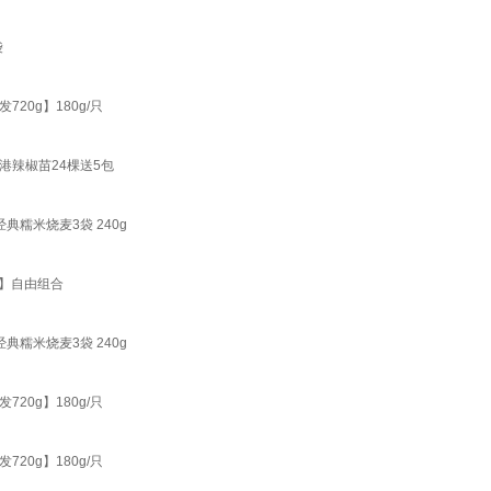
袋
0g】180g/只
港辣椒苗24棵送5包
糯米烧麦3袋 240g
装】自由组合
糯米烧麦3袋 240g
0g】180g/只
0g】180g/只