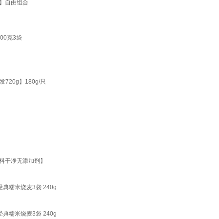
装】自由组合
00克3袋
0g】180g/只
配料干净无添加剂】
糯米烧麦3袋 240g
糯米烧麦3袋 240g