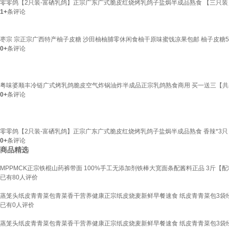
零零鸽【2只装-富硒乳鸽】正宗广东广式脆皮红烧烤乳鸽子盐焗半成品熟食 【三只
1+
条评论
枣宗 宗正宗广西特产柚子皮糖 沙田柚柚脯零休闲食柚干原味蜜饯凉果包邮 柚子皮糖5
0+
条评论
粤味婆顺丰冷链广式烤乳鸽脆皮空气炸锅油炸半成品正宗乳鸽熟食商用 买一送三【共发72
0+
条评论
零零鸽【2只装-富硒乳鸽】正宗广东广式脆皮红烧烤乳鸽子盐焗半成品熟食 香辣*3只
0+
条评论
商品精选
MPPMCK正宗铁棍山药裤带面 100%手工无添加剂铁棒大宽面条配酱料正品 3斤【
已有
80
人评价
蒸笼头纸皮青青菜包青菜香干营养健康正宗纸皮烧麦新鲜早餐速食 纸皮青青菜包3袋经典
已有
0
人评价
蒸笼头纸皮青青菜包青菜香干营养健康正宗纸皮烧麦新鲜早餐速食 纸皮青青菜包3袋经典