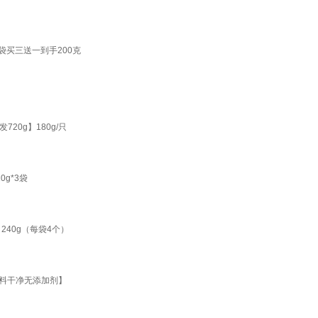
袋买三送一到手200克
0g】180g/只
g*3袋
40g（每袋4个）
配料干净无添加剂】