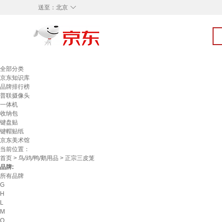
◇
送至：
北京
全部分类
京东知识库
品牌排行榜
普联摄像头
一体机
收纳包
键盘贴
键帽贴纸
京东美术馆
当前位置：
首页
>
鸟/鸡/鸭/鹅用品
> 正宗三皮笼
品牌:
所有品牌
G
H
L
M
Q