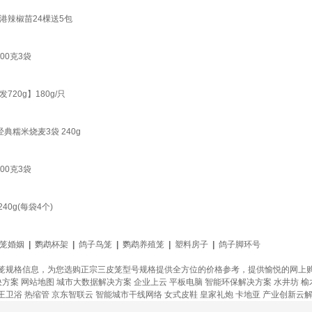
港辣椒苗24棵送5包
00克3袋
0g】180g/只
糯米烧麦3袋 240g
00克3袋
0g(每袋4个)
笼婚姻
|
鹦鹉杯架
|
鸽子鸟笼
|
鹦鹉养殖笼
|
塑料房子
|
鸽子脚环号
笼规格信息，为您选购正宗三皮笼型号规格提供全方位的价格参考，提供愉悦的网上
决方案
网站地图
城市大数据解决方案
企业上云
平板电脑
智能环保解决方案
水井坊
榆
王卫浴
热缩管
京东智联云
智能城市干线网络
女式皮鞋
皇家礼炮
卡地亚
产业创新云