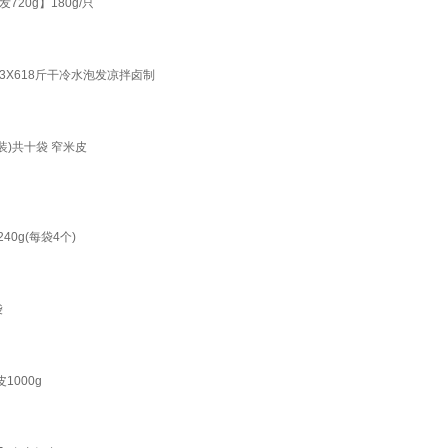
0g】180g/只
X618斤干冷水泡发凉拌卤制
装)共十袋 窄米皮
0g(每袋4个)
袋
1000g