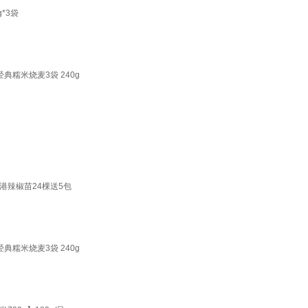
*3袋
糯米烧麦3袋 240g
港辣椒苗24棵送5包
糯米烧麦3袋 240g