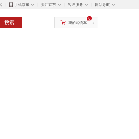
◇
◇
◇
◇
购
手机京东
关注京东
客户服务
网站导航
0
搜索
我的购物车
>