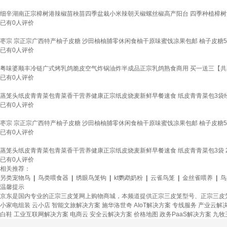
细辛湖南正宗樟树港辣椒苗秧苗四季盆栽小米辣朝天椒螺丝椒高产阳台 四季种植樟树
已有
0
人评价
枣宗 宗正宗广西特产柚子皮糖 沙田柚柚脯零休闲食柚干原味蜜饯凉果包邮 柚子皮糖5
已有
0
人评价
粤味婆顺丰冷链广式烤乳鸽脆皮空气炸锅油炸半成品正宗乳鸽熟食商用 买一送三【共发72
已有
0
人评价
蒸笼头纸皮青青菜包青菜香干营养健康正宗纸皮烧麦新鲜早餐速食 纸皮青青菜包3袋经典
已有
0
人评价
枣宗 宗正宗广西特产柚子皮糖 沙田柚柚脯零休闲食柚干原味蜜饯凉果包邮 柚子皮糖5
已有
0
人评价
蒸笼头纸皮青青菜包青菜香干营养健康正宗纸皮烧麦新鲜早餐速食 纸皮青青菜包3袋 24
已有
0
人评价
相关推荐：
另类宠物鸟
|
鸟类喂食器
|
绣眼鸟笼钩
|
kt鹦鹉奶粉
|
云雀鸟笼
|
金丝雀喂养
|
鸟
温馨提示
京东是国内专业的正宗三皮笼网上购物商城，本频道提供正宗三皮笼型号、正宗三皮
小家电组装
云小店
智能文旅解决方案
施华洛世奇
AIoT解决方案
专线服务
产业云解
白鞋
工业互联网解决方案
电商云
安全云解决方案
价格地图
政务PaaS解决方案
九牧