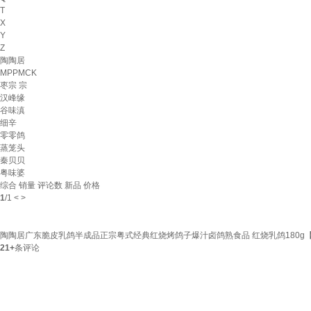
T
X
Y
Z
陶陶居
MPPMCK
枣宗 宗
汉峰缘
谷味滇
细辛
零零鸽
蒸笼头
秦贝贝
粤味婆
综合
销量
评论数
新品
价格
1
/
1
<
>
陶陶居广东脆皮乳鸽半成品正宗粤式经典红烧烤鸽子爆汁卤鸽熟食品 红烧乳鸽180g【
21+
条评论