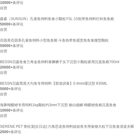
10000+
条评论
自营
森森（SUNSUN）孔雀鱼饲料鱼食小颗粒YSL-15热带鱼饲料灯科鱼鱼粮
50000+
条评论
自营
百因美百因美孔雀鱼饲料小型鱼鱼粮 斗鱼热带鱼观赏鱼鱼食微型颗粒
50000+
条评论
自营
BESSN贝森鱼食兰寿金鱼饲料泰狮狮子头下沉型小颗粒家用沉底鱼粮700ml
20000+
条评论
自营
BESSN贝森黑尾大勾鱼专用饲料【群游训食】0.4mm缓沉型 830ML
5000+
条评论
自营
海豚蝴蝶鲤专用饲料1kg颗粒约3mm下沉型 焕白靓鳞 蝴蝶鲤鱼粮沉底鱼食
10000+
条评论
自营
SERENE PET 青松宠[次日达] 六角恐龙鱼饲料娃娃鱼专用食物大粒下沉鱼食清道夫蝾
2000+
条评论