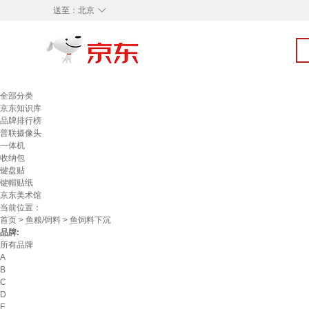
◇
送至：
北京
全部分类
京东知识库
品牌排行榜
普联摄像头
一体机
收纳包
键盘贴
键帽贴纸
京东美术馆
当前位置：
首页
>
鱼粮/饲料
> 鱼饲料下沉
品牌:
所有品牌
A
B
C
D
E