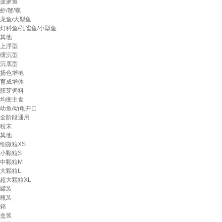
菠萝鱼
虾/蟹/螺
龙鱼/大型鱼
灯科鱼/孔雀鱼/小型鱼
其他
上浮型
缓沉型
沉底型
扬色增艳
育成增体
胚芽饲料
均衡主食
幼鱼/幼龟开口
全阶段通用
粉末
其他
细微粒XS
小颗粒S
中颗粒M
大颗粒L
超大颗粒XL
罐装
瓶装
箱
盒装