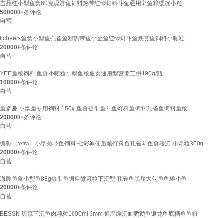
吉品红小型鱼食60克观赏鱼饲料热带红绿灯科斗鱼通用养鱼粮缓沉小粒
500000+
条评论
自营
licheers鱼食小型鱼孔雀鱼粮热带鱼小金鱼红绿灯斗鱼观赏鱼饲料小颗粒
20000+
条评论
自营
YEE鱼粮饲料 鱼食小颗粒小型鱼粮鱼食通用型营养三拼190g/瓶
10000+
条评论
自营
鱼多趣 小型鱼专用饲料 150g 鱼食热带鱼斗鱼灯科鱼饲料孔雀鱼饲料鱼粮
200000+
条评论
自营
德彩（tetra）小型热带鱼饲料 七彩神仙鱼粮灯科鱼孔雀斗鱼食缓沉 小颗粒300g
20000+
条评论
自营
海豚鱼食小型鱼88g热带鱼饲料微颗粒下沉型 孔雀鱼黑尾大勾鱼鱼粮小鱼
20000+
条评论
自营
BESSN 贝森下沉鱼肉颗粒1000ml 3mm 通用缓沉血鹦鹉鱼银龙鱼底栖鱼鱼粮