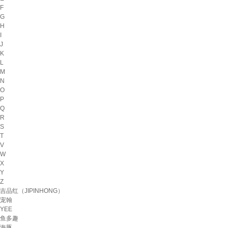
F
G
H
I
J
K
L
M
N
O
P
Q
R
S
T
V
W
X
Y
Z
吉品红（JIPINHONG）
宠翰
YEE
鱼多趣
海豚