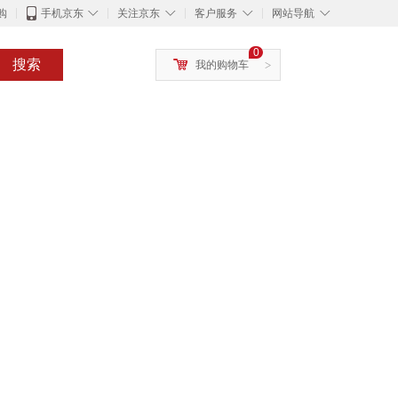
◇
◇
◇
◇
购
手机京东
关注京东
客户服务
网站导航
0
搜索
我的购物车
>