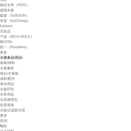
疯狂水草（FKSC）
德瑞水族
森森（SUNSUN）
奈宠（NaiChong）
licheers
贝意品
寸金（INCH-GOLD）
BESSN
统一（President）
更多
水族食品/用品:
鱼粮/饲料
水族服务
鱼缸/水族箱
滤材/配件
海水用品
水族药剂
水草用品
水质调理剂
造景装饰
水族过滤器/水泵
更多
类别:
颗粒