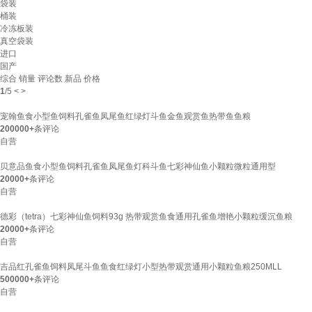
袋装
桶装
冷冻板装
真空袋装
进口
国产
综合
销量
评论数
新品
价格
1
/
5
<
>
宠翰鱼食小型鱼饲料孔雀鱼凤尾鱼红绿灯斗鱼金鱼观赏鱼热带鱼鱼粮
200000+
条评论
自营
贝意品鱼食小型鱼饲料孔雀鱼凤尾鱼灯科斗鱼七彩神仙鱼小颗粒微粒通用型
20000+
条评论
自营
德彩（tetra）七彩神仙鱼饲料93g 热带观赏鱼食通用孔雀鱼增艳小颗粒缓沉鱼粮
20000+
条评论
自营
吉品红孔雀鱼饲料凤尾斗鱼鱼食红绿灯小型热带观赏通用小颗粒鱼粮250MLL
500000+
条评论
自营