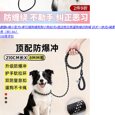
蒯蒯p绳小型犬p牵引绳狗绳狗狗小狗幼犬p链边牧比熊遛狗绳训狗绳 训犬一体式p绳黑
色（长1.4m）
100条评价