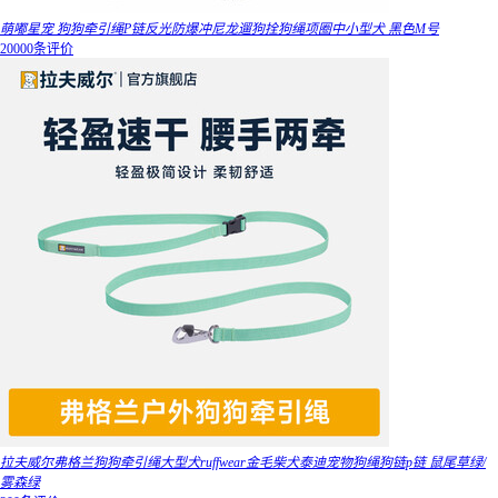
萌嘟星宠 狗狗牵引绳P链反光防爆冲尼龙遛狗拴狗绳项圈中小型犬 黑色M号
20000条评价
拉夫威尔弗格兰狗狗牵引绳大型犬ruffwear金毛柴犬泰迪宠物狗绳狗链p链 鼠尾草绿/
雾森绿