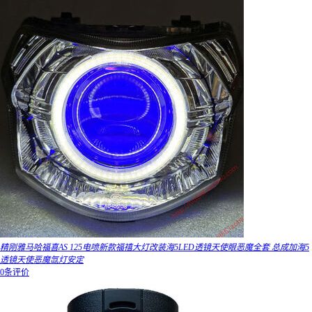
精刚雅马哈福喜AS 125电喷新款福禧大灯改装海5LED透镜天使眼恶魔全套 总成加海5
透镜天使恶魔氙灯安定
0条评价