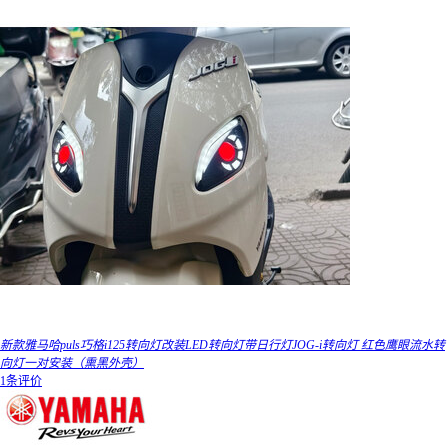
新款雅马哈puls巧格i125转向灯改装LED转向灯带日行灯JOG-i转向灯 红色鹰眼流水转
向灯一对安装（熏黑外壳）
1条评价