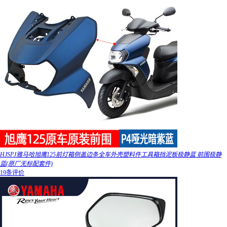
HJSPJ雅马哈旭鹰125前灯箱侧盖边条全车外壳塑料件工具箱挡泥板极静蓝 前围极静
蓝(原厂无标配套件)
19条评价