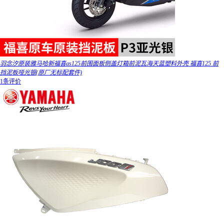
羽念汐原装雅马哈新福喜as125前围面板侧盖灯箱前泥瓦海天蓝塑料外壳 福喜125 前
挡泥板哑光银(原厂无标配套件)
1条评价