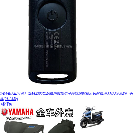
YAMAHA山叶原厂XMAX300匹配备用智能电子感应遥控器无钥匙启动 XMAX300副厂钥
匙(21-24款)
3条评价