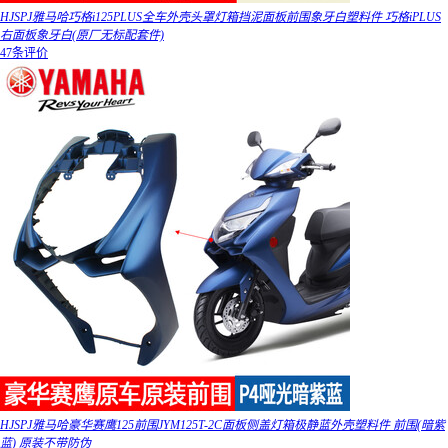
HJSPJ雅马哈巧格i125PLUS全车外壳头罩灯箱挡泥面板前围象牙白塑料件 巧格iPLUS
右面板象牙白(原厂无标配套件)
47条评价
HJSPJ雅马哈豪华赛鹰125前围JYM125T-2C面板侧盖灯箱极静蓝外壳塑料件 前围(暗紫
蓝) 原装不带防伪