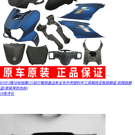
HJSPJ雅马哈旭鹰125前灯箱侧盖边条全车外壳塑料件工具箱挡泥板极静蓝 前围极静
蓝(原装带防伪标)
19条评价