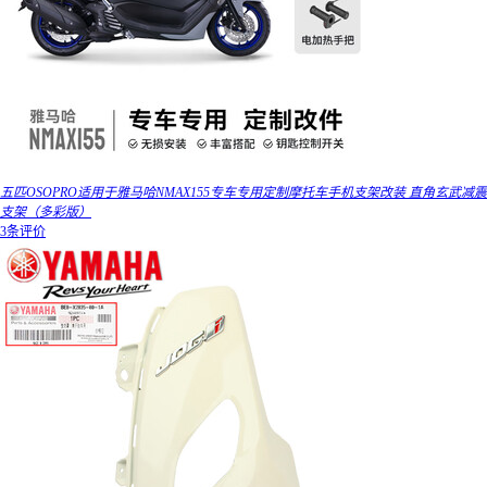
五匹OSOPRO适用于雅马哈NMAX155专车专用定制摩托车手机支架改装 直角玄武减震
支架（多彩版）
3条评价