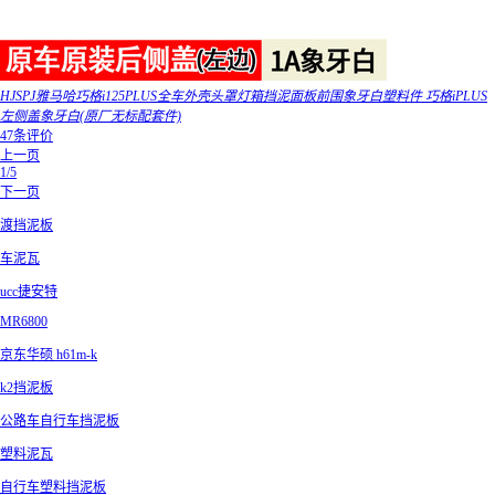
HJSPJ雅马哈巧格i125PLUS全车外壳头罩灯箱挡泥面板前围象牙白塑料件 巧格iPLUS
左侧盖象牙白(原厂无标配套件)
47条评价
上一页
1/5
下一页
渡挡泥板
车泥瓦
ucc捷安特
MR6800
京东华硕 h61m-k
k2挡泥板
公路车自行车挡泥板
塑料泥瓦
自行车塑料挡泥板