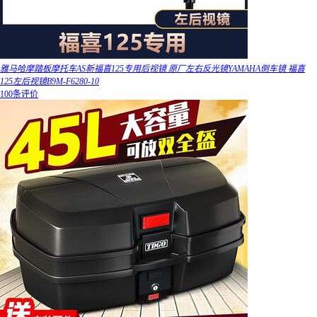
雅马哈摩踏板摩托车AS新福喜125专用后视镜 原厂左右反光镜YAMAHA倒车镜 福喜
125左后视镜B9M-F6280-10
100条评价