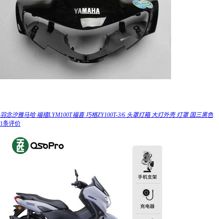
羽念汐雅马哈 福禧LYM100T福喜 巧格ZY100T-3/6 头罩灯箱 大灯外壳 灯罩 国三黑色
1条评价