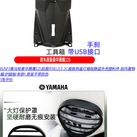
HJSPJ雅马哈豪华赛鹰125前围JYM125T-2C面板侧盖灯箱极静蓝外壳塑料件 前内置物
箱/护腿板(新款) 原装不带防伪
5条评价