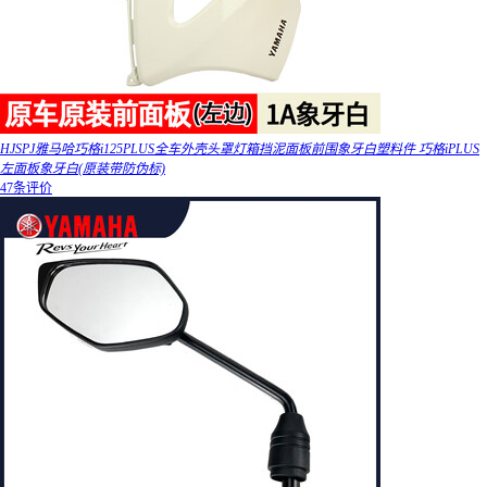
HJSPJ雅马哈巧格i125PLUS全车外壳头罩灯箱挡泥面板前围象牙白塑料件 巧格iPLUS
左面板象牙白(原装带防伪标)
47条评价