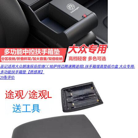
巫记适用大众朗逸探岳揽境CC帕萨特迈腾速腾途观L扶手箱增高垫纸巾盒 大众专用-
多功能扶手箱垫【质感黑】
29条评价