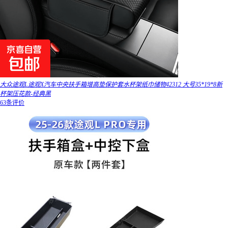
大众途观L途观X汽车中央扶手箱增高垫保护套水杯架纸巾储物42312 大号35*19*8新
杯架压花款-经典黑
63条评价