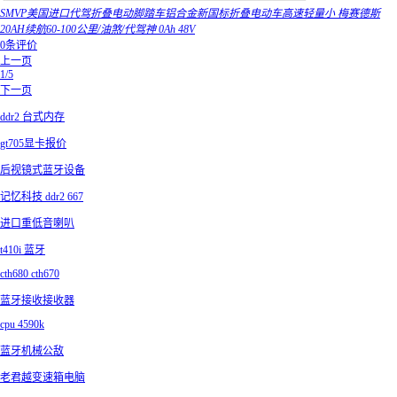
SMVP美国进口代驾折叠电动脚踏车铝合金新国标折叠电动车高速轻量小 梅赛德斯
20AH续航60-100公里/油煞/代驾神 0Ah 48V
0条评价
上一页
1/5
下一页
ddr2 台式内存
gt705显卡报价
后视镜式蓝牙设备
记忆科技 ddr2 667
进口重低音喇叭
t410i 蓝牙
cth680 cth670
蓝牙接收接收器
cpu 4590k
蓝牙机械公敌
老君越变速箱电脑