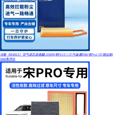
马勒（MAHLE）空气滤芯滤清器LX5609(宋PLUS 1.5T汽油/唐DMi/宋Pro1.5T(骁云版)
5000条评价