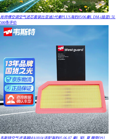
肖师傅空调空气滤芯套装比亚迪2代秦PLUS海豹05/06秦L DM-i插混1.5L
500条评价
韦斯特空气滤清器MA1810(适配海豹05 06 07,秦L,宋L,夏,腾势D9）