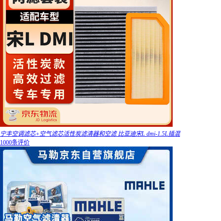
宁丰空调滤芯+空气滤芯活性炭滤清器和空滤 比亚迪宋L dmi-1.5L插混
1000条评价