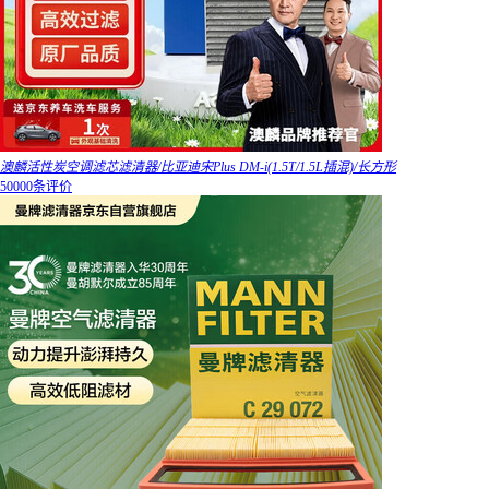
澳麟活性炭空调滤芯滤清器/比亚迪宋Plus DM-i(1.5T/1.5L插混)/长方形
50000条评价