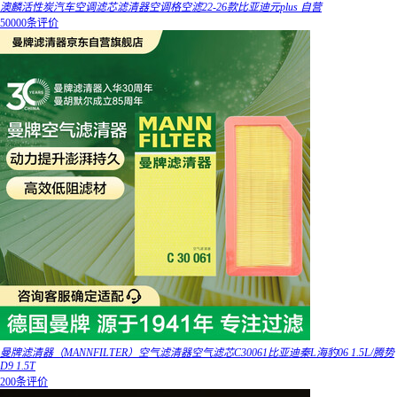
澳麟活性炭汽车空调滤芯滤清器空调格空滤22-26款比亚迪元plus 自营
50000条评价
曼牌滤清器（MANNFILTER）空气滤清器空气滤芯C30061比亚迪秦L海豹06 1.5L/腾势
D9 1.5T
200条评价