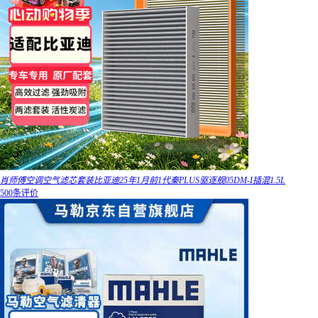
肖师傅空调空气滤芯套装比亚迪25年1月前1代秦PLUS驱逐舰05DM-I插混1.5L
500条评价