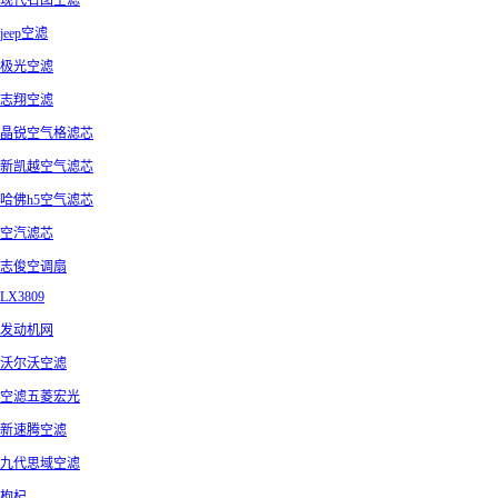
现代名图空滤
jeep空滤
极光空滤
志翔空滤
晶锐空气格滤芯
新凯越空气滤芯
哈佛h5空气滤芯
空汽滤芯
志俊空调扇
LX3809
发动机网
沃尔沃空滤
空滤五菱宏光
新速腾空滤
九代思域空滤
枸杞