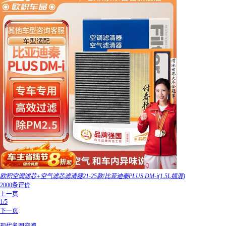
欧积空调滤芯+空气滤芯滤清器21-25款/比亚迪秦PLUS DM-i(1.5L插混)
2000条评价
上一页
1/5
下一页