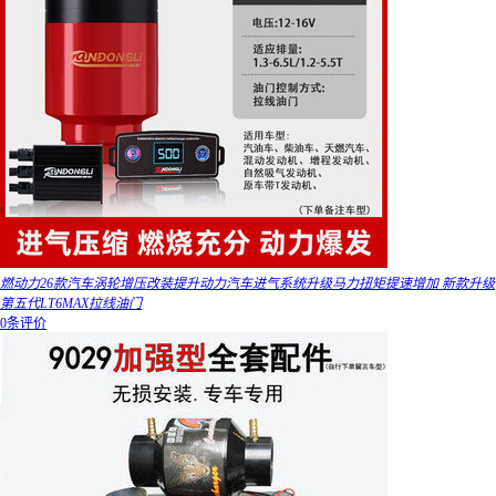
燃动力26款汽车涡轮增压改装提升动力汽车进气系统升级马力扭矩提速增加 新款升级
第五代LT6MAX拉线油门
0条评价