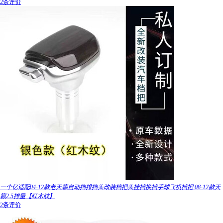
2条评价
一个亿适配04-12款老天籁自动挡排挡头改装档把头挂挡换挡手球飞机档把 08-12款天
籁2.5排量【红木纹】
2条评价