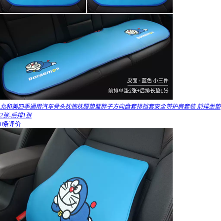
允和美四季通用汽车骨头枕抱枕腰垫蓝胖子方向盘套排挡套安全带护肩套装 前排坐垫
2张-后排1张
0条评价