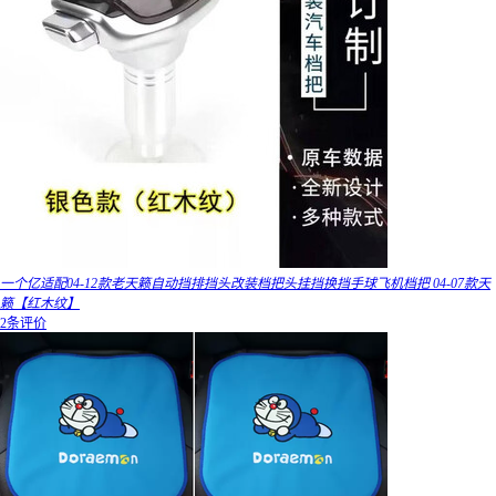
一个亿适配04-12款老天籁自动挡排挡头改装档把头挂挡换挡手球飞机档把 04-07款天
籁【红木纹】
2条评价