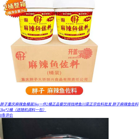
胖子重庆麻辣鱼桶装3kg一件2桶正品餐饮排挡烤鱼川菜正宗佐料批发 胖子麻辣鱼佐料
3kg*2桶（送随机调料一包）
0条评价