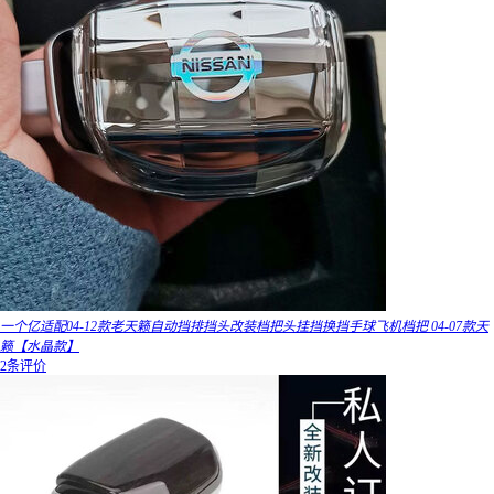
一个亿适配04-12款老天籁自动挡排挡头改装档把头挂挡换挡手球飞机档把 04-07款天
籁【水晶款】
2条评价