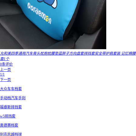
允和美四季通用汽车骨头枕抱枕腰垫蓝胖子方向盘套排挡套安全带护肩套装 记忆棉腰
靠1个
0条评价
上一页
1/1
下一页
大众车车档套
手动档汽车手刹
福睿斯排挡套
w5排挡套
奥德赛档套
别克凯越档球