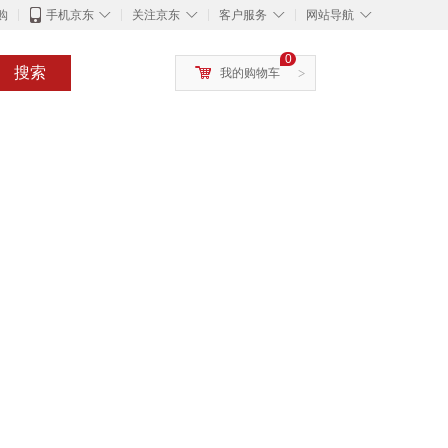
◇
◇
◇
◇
购
手机京东
关注京东
客户服务
网站导航
0
搜索
我的购物车
>