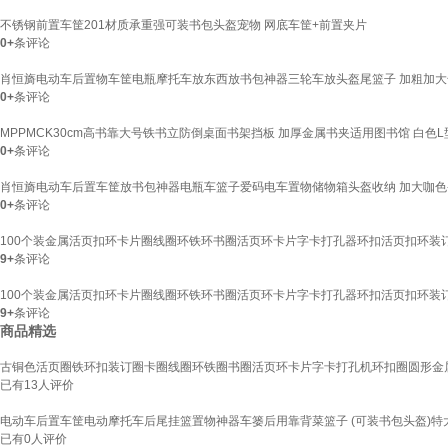
不锈钢前置车筐201材质承重强可装书包头盔宠物 网底车筐+前置夹片
0+
条评论
肖恒旖电动车后置物车筐电瓶摩托车放东西放书包神器三轮车放头盔尾篮子 加粗加大
0+
条评论
MPPMCK30cm高书靠大号铁书立防倒桌面书架挡板 加厚金属书夹适用图书馆 白色L型30
0+
条评论
肖恒旖电动车后置车筐放书包神器电瓶车篮子爱码电车置物储物箱头盔收纳 加大咖色
0+
条评论
100个装金属活页扣环卡片圈线圈环铁环书圈活页环卡片字卡打孔器环扣活页扣环装订
9+
条评论
100个装金属活页扣环卡片圈线圈环铁环书圈活页环卡片字卡打孔器环扣活页扣环装订
9+
条评论
商品精选
古铜色活页圈铁环扣装订圈卡圈线圈环铁圈书圈活页环卡片字卡打孔机环扣圈圆形金属文
已有
13
人评价
电动车后置车筐电动摩托车后尾挂篮置物神器车篓后用靠背菜篮子 (可装书包头盔)特
已有
0
人评价