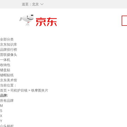
◇
送至：
北京
全部分类
京东知识库
品牌排行榜
普联摄像头
一体机
收纳包
键盘贴
键帽贴纸
京东美术馆
当前位置：
首页
>
司机护目镜
> 铁摩图夹片
品牌:
所有品牌
M
S
X
Y
山头林村