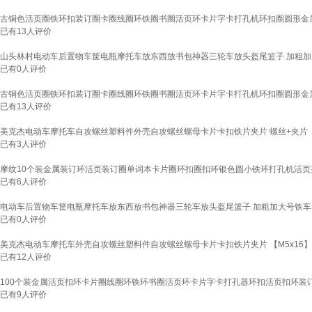
古铜色活页圈铁环扣装订圈卡圈线圈环铁圈书圈活页环卡片字卡打孔机环扣圈圆形金属文
已有
13
人评价
山头林村电动车后置物车筐电瓶摩托车放东西放书包神器三轮车放头盔尾篮子 加粗加
已有
0
人评价
古铜色活页圈铁环扣装订圈卡圈线圈环铁圈书圈活页环卡片字卡打孔机环扣圈圆形金属文
已有
13
人评价
美克杰电动车摩托车自攻螺丝塑料件外壳自攻螺丝螺母卡片卡扣铁片夹片 螺丝+夹片【10
已有
3
人评价
摩纹10个装金属装订环活页装订圈单词本卡片圈环扣圈扣环银色圆小铁环打孔机活页夹
已有
6
人评价
电动车后置物车筐电瓶摩托车放东西放书包神器三轮车放头盔尾篮子 加粗加大号铁车
已有
0
人评价
美克杰电动车摩托车外壳自攻螺丝塑料件自攻螺丝螺母卡片卡扣铁片夹片 【M5x16】粗
已有
12
人评价
100个装金属活页扣环卡片圈线圈环铁环书圈活页环卡片字卡打孔器环扣活页扣环装订
已有
9
人评价