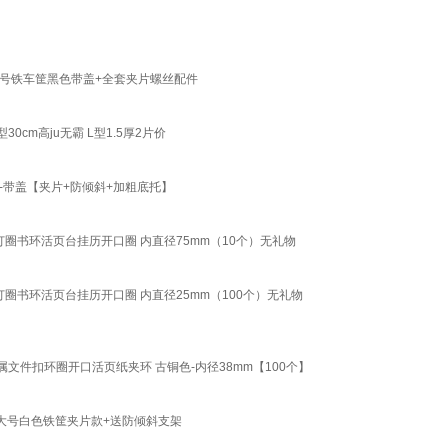
号铁车筐黑色带盖+全套夹片螺丝配件
cm高ju无霸 L型1.5厚2片价
-带盖【夹片+防倾斜+加粗底托】
圈书环活页台挂历开口圈 内直径75mm（10个）无礼物
圈书环活页台挂历开口圈 内直径25mm（100个）无礼物
件扣环圈开口活页纸夹环 古铜色-内径38mm【100个】
大号白色铁筐夹片款+送防倾斜支架