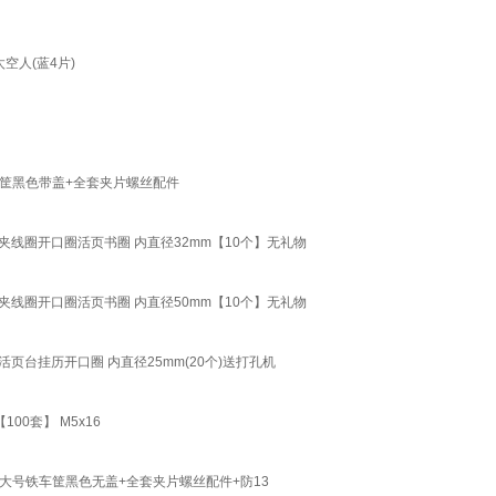
空人(蓝4片)
筐黑色带盖+全套夹片螺丝配件
线圈开口圈活页书圈 内直径32mm【10个】无礼物
线圈开口圈活页书圈 内直径50mm【10个】无礼物
台挂历开口圈 内直径25mm(20个)送打孔机
0套】 M5x16
大号铁车筐黑色无盖+全套夹片螺丝配件+防13