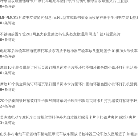
叶余自攻螺丝螺母卡片 摩托车电动车塑件专用 防锈钉镀绿自攻螺丝夹片 主图款
0+
条评论
MPPMCK2片装书立架简约创意ins风L型立式铁书架桌面收纳神器学生用书立架 L型太
0+
条评论
不锈钢前置车筐201网底大容量菜篮书包头盔宠物通用 网底车筐+前置夹片
0+
条评论
电动车后置物车筐电瓶摩托车放东西放书包神器三轮车放头盔尾篮子 加粗加大号铁车
0+
条评论
摩纹10个装金属装订环活页装订圈单词本卡片圈环扣圈扣环银色圆小铁环打孔机活页夹
6+
条评论
摩纹10个装金属装订环活页装订圈单词本卡片圈环扣圈扣环银色圆小铁环打孔机活页夹
6+
条评论
20个活页圈铁环扣装订圈卡圈线圈环单词卡铁圈书圈活页环卡片打孔器装订扣环书环活页
2+
条评论
美克杰电动车摩托车自攻螺丝塑料件外壳自攻螺丝螺母卡片卡扣铁片夹片 螺丝+夹片【10
3+
条评论
山头林村电动车后置物车筐电瓶摩托车放东西放书包神器三轮车放头盔尾篮子 加粗加