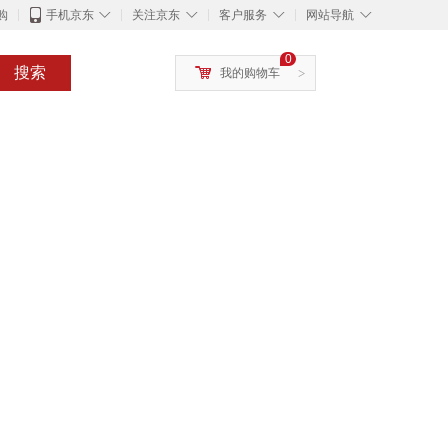
◇
◇
◇
◇
购
手机京东
关注京东
客户服务
网站导航
0
搜索
我的购物车
>