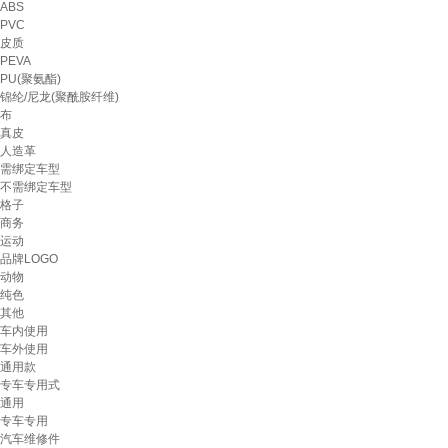
ABS
PVC
皮质
PEVA
PU(聚氨酯)
锦纶/尼龙(聚酰胺纤维)
布
真皮
人造革
需绑定车型
不需绑定车型
格子
商务
运动
品牌LOGO
动物
纯色
其他
车内使用
车外使用
通用款
专车专用式
通用
专车专用
汽车维修件