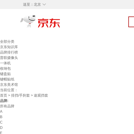
◇
送至：
北京
全部分类
京东知识库
品牌排行榜
普联摄像头
一体机
收纳包
键盘贴
键帽贴纸
京东美术馆
当前位置：
首页
>
排挡/手刹套
> 途观挡套
品牌:
所有品牌
A
B
C
D
F