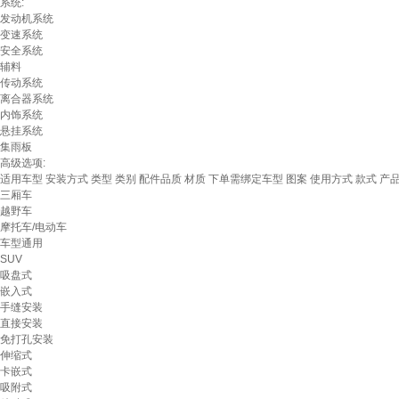
系统:
发动机系统
变速系统
安全系统
辅料
传动系统
离合器系统
内饰系统
悬挂系统
集雨板
高级选项:
适用车型
安装方式
类型
类别
配件品质
材质
下单需绑定车型
图案
使用方式
款式
产
三厢车
越野车
摩托车/电动车
车型通用
SUV
吸盘式
嵌入式
手缝安装
直接安装
免打孔安装
伸缩式
卡嵌式
吸附式