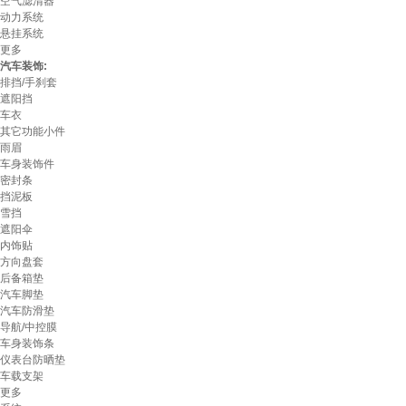
空气滤清器
动力系统
悬挂系统
更多
汽车装饰:
排挡/手刹套
遮阳挡
车衣
其它功能小件
雨眉
车身装饰件
密封条
挡泥板
雪挡
遮阳伞
内饰贴
方向盘套
后备箱垫
汽车脚垫
汽车防滑垫
导航/中控膜
车身装饰条
仪表台防晒垫
车载支架
更多