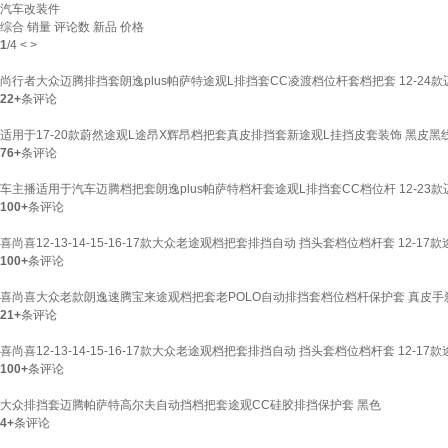
汽车改装件
综合
销量
评论数
新品
价格
1
/
4
<
>
尚行者大众迈腾排挡套朗逸plus帕萨特途观L排挡套CC凌渡档位杆套档把套 12-24款
22+
条评论
适用于17-20款蔚然途观L途昂X辉昂档把套真皮排挡套新途观L挂挡皮套装饰 黑皮黑
76+
条评论
车主播适用于汽车迈腾档把套朗逸plus帕萨特档杆套途观L排挡套CC档位杆 12-23
100+
条评论
喜尚喜12-13-14-15-16-17款大众老途观档把套排挡自动 挡头套档位档杆套 12-1
100+
条评论
喜尚喜大众老款朗逸速腾宝来途观档把套老POLO自动排挡套档位档杆保护套 真皮手
21+
条评论
喜尚喜12-13-14-15-16-17款大众老途观档把套排挡自动 挡头套档位档杆套 12-17
100+
条评论
大众排挡套迈腾帕萨特高尔夫自动挡档把套途观CC硅胶排挡保护套 黑色
4+
条评论