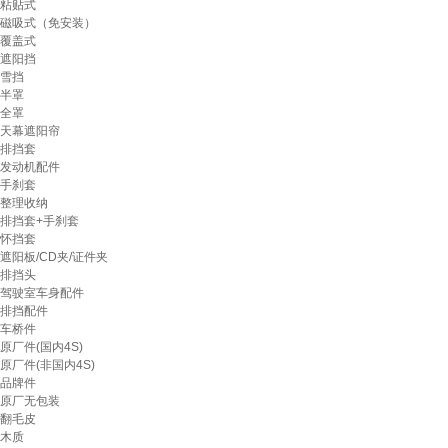
粘贴式
磁吸式（免安装）
覆盖式
遮阳挡
雪挡
半罩
全罩
天幕遮阳帘
排挡套
发动机配件
手刹套
整理收纳
排挡套+手刹套
怀挡套
遮阳板/CD夹/证件夹
排挡头
驾驶室车身配件
排挡配件
车桥件
原厂件(国内4S)
原厂件(非国内4S)
品牌件
原厂无包装
翻毛皮
木质