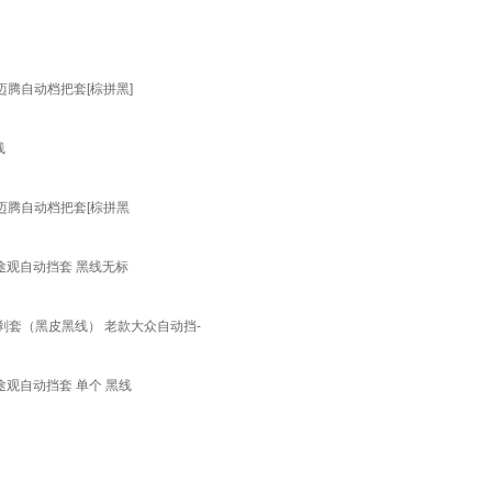
迈腾自动档把套[棕拼黑]
线
款迈腾自动档把套[棕拼黑
7款途观自动挡套 黑线无标
刹套（黑皮黑线） 老款大众自动挡-
款途观自动挡套 单个 黑线