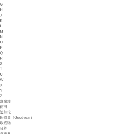
G
H
J
K
L
M
N
O
P
Q
R
S
T
U
W
X
Y
Z
鑫盛凌
丽田
迪加伦
固特异（Goodyear）
欧锐驰
瑾卿
鑫吉奥