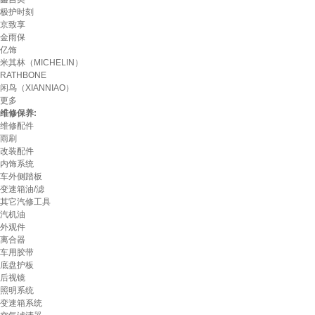
极护时刻
京致享
金雨保
亿饰
米其林（MICHELIN）
RATHBONE
闲鸟（XIANNIAO）
更多
维修保养:
维修配件
雨刷
改装配件
内饰系统
车外侧踏板
变速箱油/滤
其它汽修工具
汽机油
外观件
离合器
车用胶带
底盘护板
后视镜
照明系统
变速箱系统