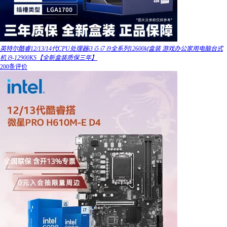
英特尔酷睿12/13/14代CPU处理器i3 i5 i7 i9全系列12600kf盒装 游戏办公家用电脑台式
机 i9-12900KS【全新盒装质保三年】
200条评价