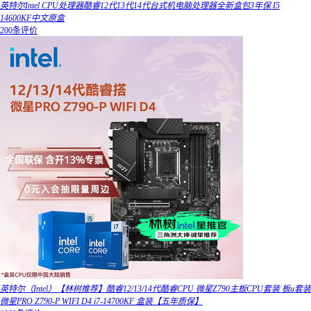
英特尔Intel CPU处理器酷睿12代13代14代台式机电脑处理器全新盒包3年保 I5
14600KF中文原盒
200条评价
英特尔（Intel）【林树推荐】酷睿12/13/14代酷睿CPU 微星Z790主板CPU套装 板u套装
微星PRO Z790-P WIFI D4 i7-14700KF 盒装【五年质保】