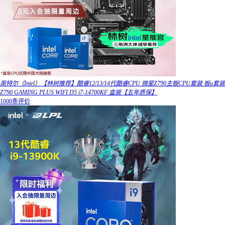
英特尔（Intel）【林树推荐】酷睿12/13/14代酷睿CPU 微星Z790主板CPU套装 板u套装
Z790 GAMING PLUS WIFI D5 i7-14700KF 盒装【五年质保】
1000条评价