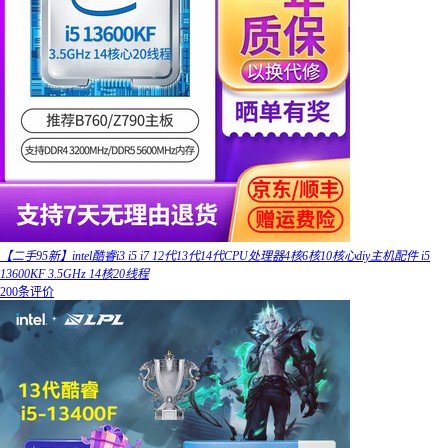
【二手95新】intel酷睿i3 i5 i7 12代13代14代CPU处理器4核6核10核心diy主机配件 i5
13600KF 3.5GHz 14核20线程
200条评价