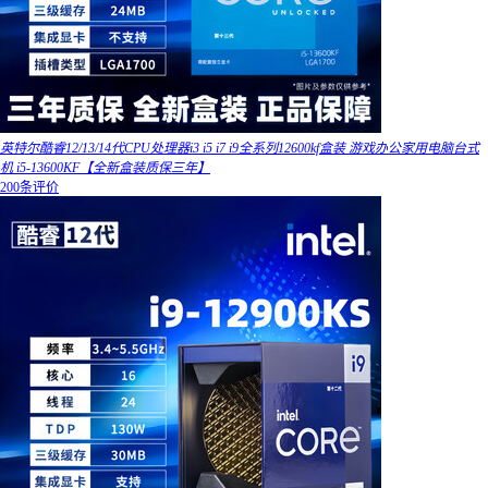
英特尔酷睿12/13/14代CPU处理器i3 i5 i7 i9全系列12600kf盒装 游戏办公家用电脑台式
机 i5-13600KF【全新盒装质保三年】
200条评价