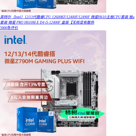
英特尔（Intel）12/13代酷睿CPU 12600KF/12400F/12490F 微星H610主板CPU套装 板u
套装 微星 PRO H610M-E D4 i5-12400F 盒装【无核显有散热
5000条评价