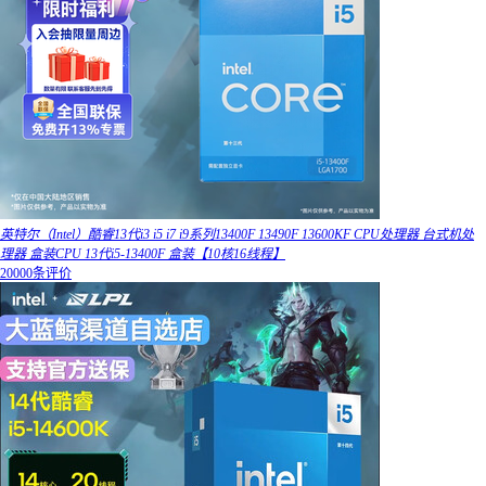
英特尔（Intel）酷睿13代i3 i5 i7 i9系列13400F 13490F 13600KF CPU处理器 台式机处
理器 盒装CPU 13代i5-13400F 盒装【10核16线程】
20000条评价