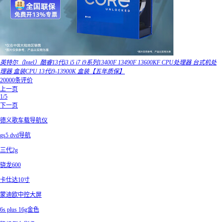
英特尔（Intel）酷睿13代i3 i5 i7 i9系列13400F 13490F 13600KF CPU处理器 台式机处
理器 盒装CPU 13代i9-13900K 盒装【五年质保】
20000条评价
上一页
1/5
下一页
德义歌车载导航仪
gs5 dvd导航
三代2g
骁龙600
卡仕达10寸
蒙迪欧中控大屏
6s plus 16g金色