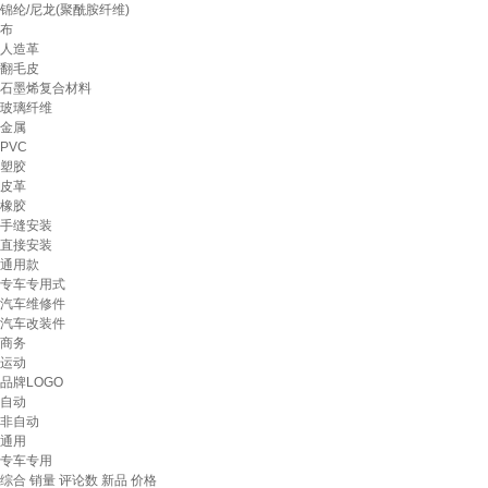
锦纶/尼龙(聚酰胺纤维)
布
人造革
翻毛皮
石墨烯复合材料
玻璃纤维
金属
PVC
塑胶
皮革
橡胶
手缝安装
直接安装
通用款
专车专用式
汽车维修件
汽车改装件
商务
运动
品牌LOGO
自动
非自动
通用
专车专用
综合
销量
评论数
新品
价格