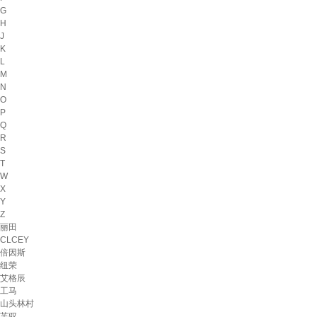
G
H
J
K
L
M
N
O
P
Q
R
S
T
W
X
Y
Z
丽田
CLCEY
倍因斯
纽荣
艾格辰
工马
山头林村
芙驭