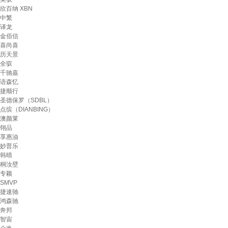
欣百纳 XBN
中繁
译龙
金佰信
喜尚喜
历天景
全驭
千驰嘉
语森忆
捷顺行
圣德保罗（SDBL）
点缤（DIANBING）
澳颜莱
翎品
享惠油
妙普乐
韩晴
桐汝壁
专颖
SMVP
捷速驰
鸿森驰
奔邦
智宙