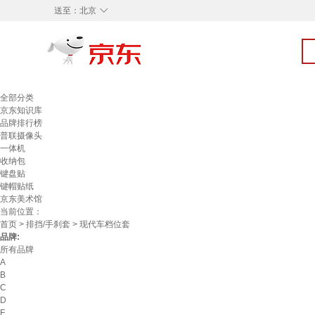
◇
送至：
北京
全部分类
京东知识库
品牌排行榜
普联摄像头
一体机
收纳包
键盘贴
键帽贴纸
京东美术馆
当前位置：
首页
>
排挡/手刹套
> 现代车档位套
品牌:
所有品牌
A
B
C
D
F