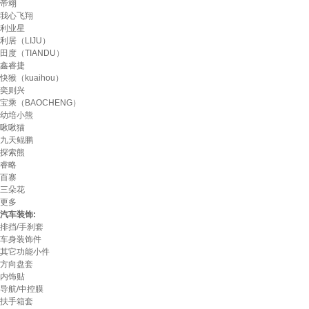
帝翊
我心飞翔
利业星
利居（LIJU）
田度（TIANDU）
鑫睿捷
快猴（kuaihou）
奕则兴
宝乘（BAOCHENG）
幼培小熊
啾啾猫
九天鲲鹏
探索熊
睿略
百寨
三朵花
更多
汽车装饰:
排挡/手刹套
车身装饰件
其它功能小件
方向盘套
内饰贴
导航/中控膜
扶手箱套