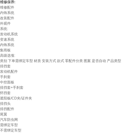
维修保养:
维修配件
内饰系统
改装配件
外观件
系统:
发动机系统
变速系统
内饰系统
集雨板
高级选项:
类别
下单需绑定车型
材质
安装方式
款式
零配件分类
图案
是否自动
产品类型
排挡套
发动机配件
手刹套
中控面板
排挡套+手刹套
怀挡套
遮阳板/CD夹/证件夹
排挡头
排挡配件
尾翼
汽车防虫网
需绑定车型
不需绑定车型