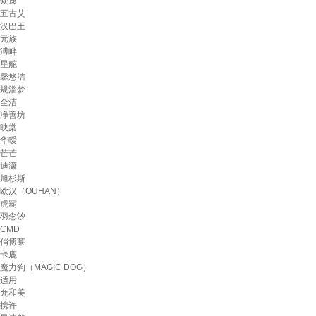
众逸
五古艾
汉巴王
元族
溥畔
星舵
馨悠洁
规淄梦
全洁
净善坊
映棠
华暧
芒芒
迪潇
旭杉斯
欧汉（OUHAN）
虎霸
羽念汐
CMD
俏博莱
卡鹿
魔力狗（MAGIC DOG）
适用
允和美
携许