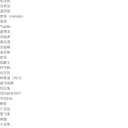
星沫然
沃肯达
遥绾惜
梦奇（mengqi）
鼎歪
Tugdkl
夏博克
洪振虎
赛乐透
京饭碗
洛菲斯
舒语
驭麒士
纤宇鹤
佳艺田
铧莱速（HLS）
捷卡雄斯
托比兔
SEA&HEART
TOZEAL
豹世
汇启达
爱飞客
南骏
小丑鱼