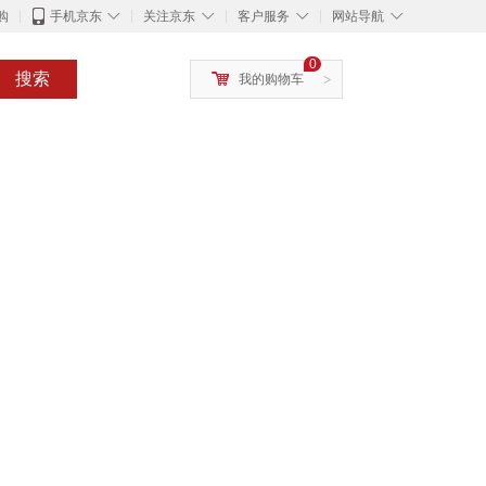
◇
◇
◇
◇
购
手机京东
关注京东
客户服务
网站导航
0
搜索
我的购物车
>