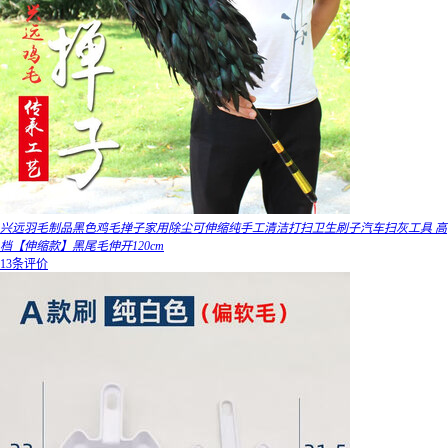
兴远羽毛制品黑色鸡毛掸子家用除尘可伸缩纯手工清洁打扫卫生刷子汽车扫灰工具 高
档【伸缩款】黑尾毛伸开120cm
13条评价