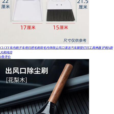
CLCEY车内刷子车用扫把毛刷软毛内饰除尘风口清洁汽车脚垫打扫工具神器 铲刷A款
大刷纯白
0条评价