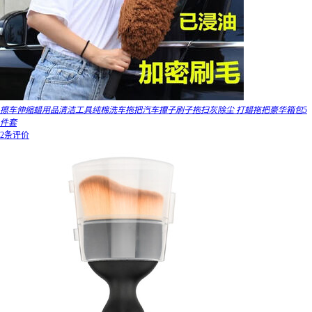
擦车伸缩蜡用品清洁工具纯棉洗车拖把汽车撢子刷子拖扫灰除尘 打蜡拖把豪华箱包5
件套
2条评价