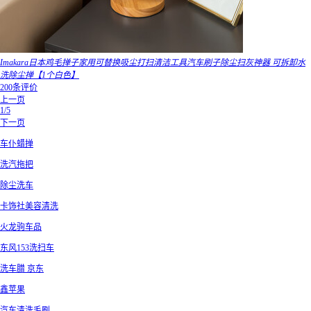
Imakara日本鸡毛掸子家用可替换吸尘打扫清洁工具汽车刷子除尘扫灰神器 可拆卸水
洗除尘掸【1个白色】
200条评价
上一页
1/5
下一页
车仆蜡掸
洗汽拖把
除尘洗车
卡饰社美容清洗
火龙驹车品
东风153洗扫车
洗车腊 京东
鑫苹果
汽车清洗毛刷