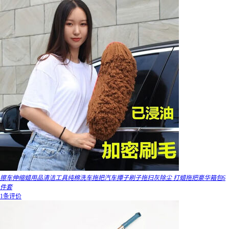
擦车伸缩蜡用品清洁工具纯棉洗车拖把汽车撢子刷子拖扫灰除尘 打蜡拖把豪华箱包6
件套
1条评价