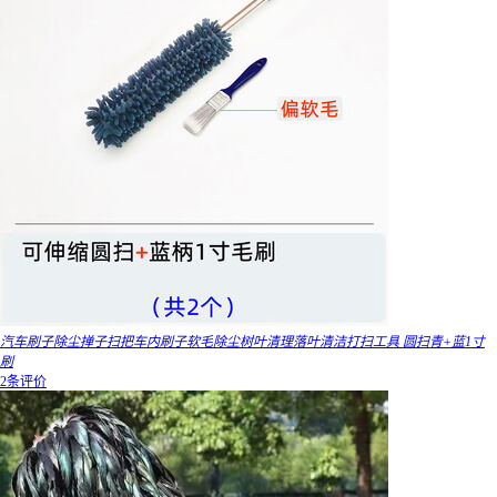
汽车刷子除尘掸子扫把车内刷子软毛除尘树叶清理落叶清洁打扫工具 圆扫青+蓝1寸
刷
2条评价