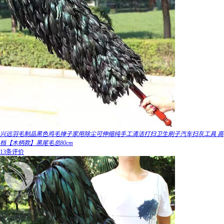
兴远羽毛制品黑色鸡毛掸子家用除尘可伸缩纯手工清洁打扫卫生刷子汽车扫灰工具 高
档【木柄款】黑尾毛总80cm
13条评价