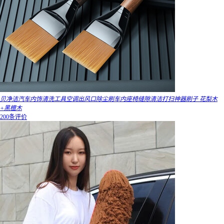
贝净洁汽车内饰清洗工具空调出风口除尘刷车内座椅缝隙清洁打扫神器刷子 花梨木
+黑檀木
200条评价