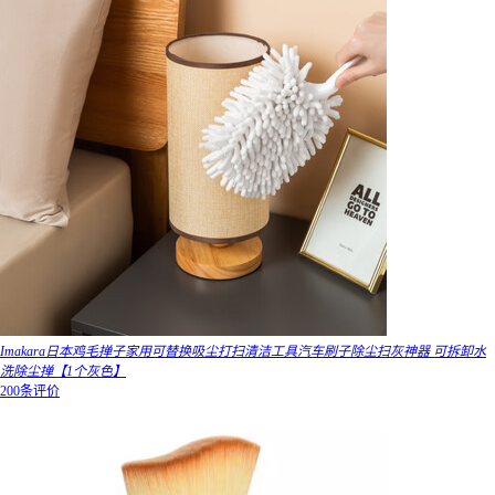
Imakara日本鸡毛掸子家用可替换吸尘打扫清洁工具汽车刷子除尘扫灰神器 可拆卸水
洗除尘掸【1个灰色】
200条评价