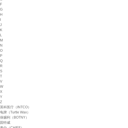
F
G
H
I
J
K
L
M
N
O
P
Q
R
S
T
V
W
X
Y
Z
英科医疗（INTCO）
龟牌（Turtle Wax）
保赐利（BOTNY）
固特威
車仆（CHIEF）