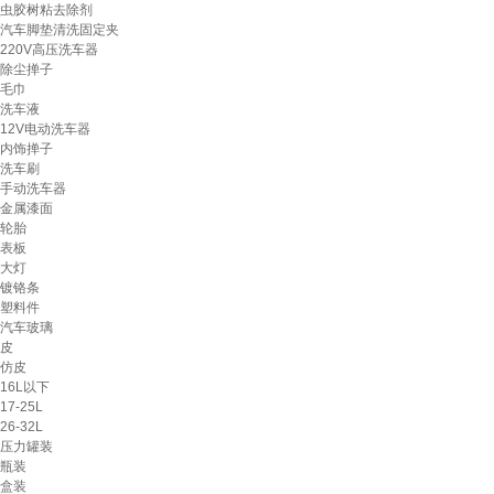
虫胶树粘去除剂
汽车脚垫清洗固定夹
220V高压洗车器
除尘掸子
毛巾
洗车液
12V电动洗车器
内饰掸子
洗车刷
手动洗车器
金属漆面
轮胎
表板
大灯
镀铬条
塑料件
汽车玻璃
皮
仿皮
16L以下
17-25L
26-32L
压力罐装
瓶装
盒装