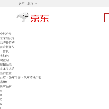
◇
送至：
北京
全部分类
京东知识库
品牌排行榜
普联摄像头
一体机
收纳包
键盘贴
键帽贴纸
京东美术馆
当前位置：
首页
>
洗车手套
> 汽车清洗手套
品牌:
所有品牌
A
B
C
D
E