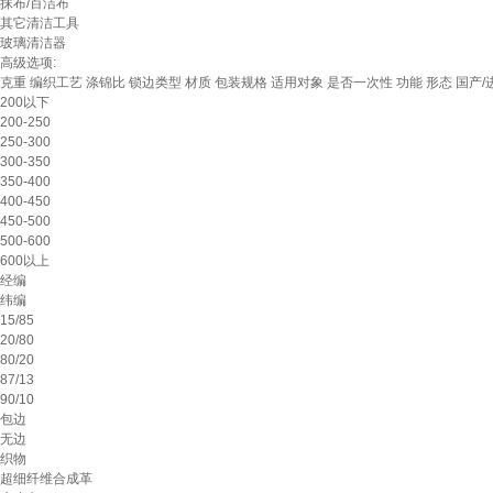
抹布/百洁布
其它清洁工具
玻璃清洁器
高级选项:
克重
编织工艺
涤锦比
锁边类型
材质
包装规格
适用对象
是否一次性
功能
形态
国产/
200以下
200-250
250-300
300-350
350-400
400-450
450-500
500-600
600以上
经编
纬编
15/85
20/80
80/20
87/13
90/10
包边
无边
织物
超细纤维合成革