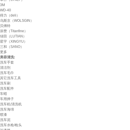
3M
WD-40
得力（deli）
乌斯京（WOLSGIN）
贝傅特
添赞（Titanfine）
绿田（LUTIAN）
星宇（XINGYU）
三和（SANO）
更多
美容清洗:
洗车手套
清洁剂
洗车毛巾
其它洗车工具
洗车刷
洗车配件
车蜡
车用掸子
洗车机/清洗机
洗车海绵
喷漆
洗车泥
洗车水枪/枪头