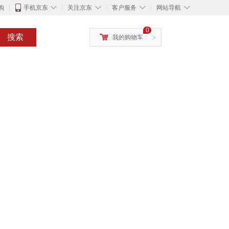
◇
◇
◇
◇
购
手机京东
关注京东
客户服务
网站导航
0
搜索
我的购物车
>