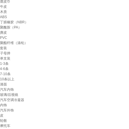
鹿皮巾
牛皮
木质
ABS
丁腈橡胶（NBR）
聚酰胺（PA）
麂皮
PVC
聚酯纤维（涤纶）
套装
子母掸
单支装
1-3条
4-6条
7-10条
10条以上
漆面
汽车内饰
玻璃/后视镜
汽车空调冷凝器
内饰
汽车外饰
皮
轮毂
摩托车