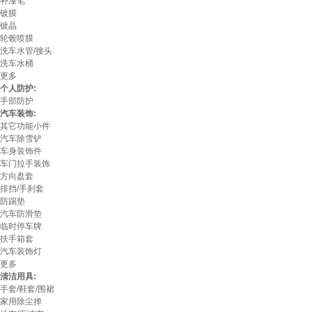
补漆笔
镀膜
镀晶
轮毂喷膜
洗车水管/接头
洗车水桶
更多
个人防护:
手部防护
汽车装饰:
其它功能小件
汽车除雪铲
车身装饰件
车门拉手装饰
方向盘套
排挡/手刹套
防踢垫
汽车防滑垫
临时停车牌
扶手箱套
汽车装饰灯
更多
清洁用具:
手套/鞋套/围裙
家用除尘掸