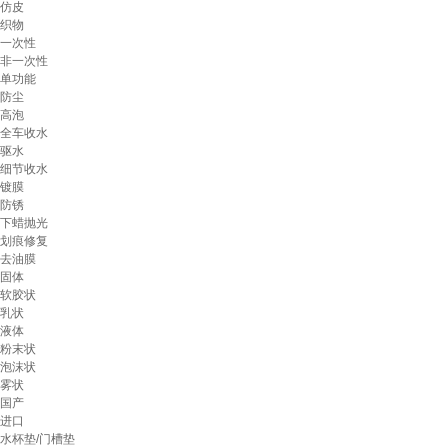
仿皮
织物
一次性
非一次性
单功能
防尘
高泡
全车收水
驱水
细节收水
镀膜
防锈
下蜡抛光
划痕修复
去油膜
固体
软胶状
乳状
液体
粉末状
泡沫状
雾状
国产
进口
水杯垫/门槽垫