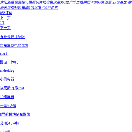
太阳能摄像监控4g摄影头免插电免流量360度户外鱼塘果园 4寸4G免流量-25倍变焦-阴
雨天续航4天0充值0 512GB 400万像素
0条评价
上一页
1/1
下一页
五菱荣光顶配版
京东车载电器优惠
cpu i4
酷派一体机
android2g
小贝电器
福克斯 车载dvd
10刷屏器
一体机860
8导航模块倒车影像
艾瑞泽5中控