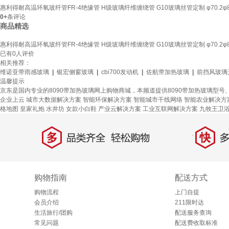
惠利得耐高温环氧玻纤管FR-4绝缘管 H级玻璃纤维缠绕管 G10玻璃丝管定制 φ70.2φ80
0+
条评论
商品精选
惠利得耐高温环氧玻纤管FR-4绝缘管 H级玻璃纤维缠绕管 G10玻璃丝管定制 φ70.2φ80
已有
0
人评价
相关推荐：
维诺亚带雨感玻璃
|
银宏侧窗玻璃
|
cbi700发动机
|
佐航带加热玻璃
|
前挡风玻璃
温馨提示
京东是国内专业的8090带加热玻璃网上购物商城，本频道提供8090带加热玻璃型号
企业上云
城市大数据解决方案
智能环保解决方案
智能城市干线网络
智能农业解决方
格地图
皇家礼炮
水井坊
女款小白鞋
产业云解决方案
工业互联网解决方案
九牧王卫
多
快
品类齐全，轻松购物
多仓
购物指南
配送方式
购物流程
上门自提
会员介绍
211限时达
生活旅行/团购
配送服务查询
常见问题
配送费收取标准