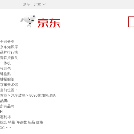
◇
送至：
北京
全部分类
京东知识库
品牌排行榜
普联摄像头
一体机
收纳包
键盘贴
键帽贴纸
京东美术馆
当前位置：
首页
>
汽车玻璃
> 8090带加热玻璃
品牌:
所有品牌
H
惠利得
综合
销量
评论数
新品
价格
1
/
1
<
>