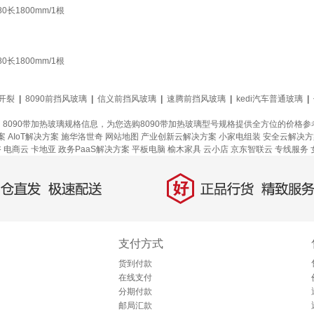
长1800mm/1根
长1800mm/1根
开裂
|
8090前挡风玻璃
|
信义前挡风玻璃
|
速腾前挡风玻璃
|
kedi汽车普通玻璃
|
、8090带加热玻璃规格信息，为您选购8090带加热玻璃型号规格提供全方位的价格
案
AIoT解决方案
施华洛世奇
网站地图
产业创新云解决方案
小家电组装
安全云解决方
浴
电商云
卡地亚
政务PaaS解决方案
平板电脑
榆木家具
云小店
京东智联云
专线服务
好
直发，极速配送
正品行货，精致服务
支付方式
货到付款
在线支付
分期付款
邮局汇款