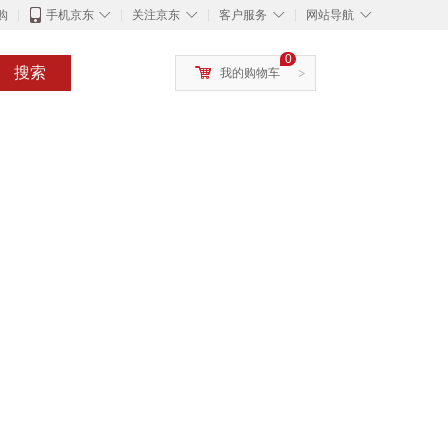
◇
◇
◇
◇
购
手机京东
关注京东
客户服务
网站导航
0
搜索
我的购物车
>