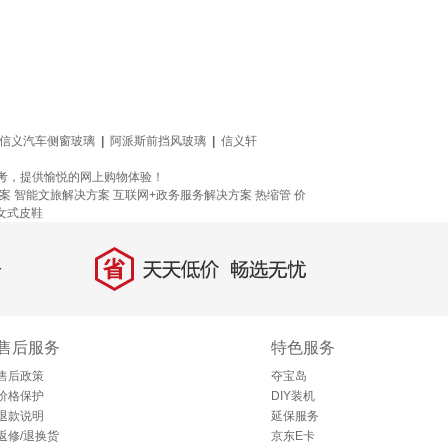
信义汽车侧窗玻璃
|
阿派斯前挡风玻璃
|
信义轩
参考，提供愉悦的网上购物体验！
案
智能文旅解决方案
互联网+政务服务解决方案
热缩管
价
女式皮鞋
省
天天低价，畅选无忧
售后服务
特色服务
售后政策
夺宝岛
价格保护
DIY装机
退款说明
延保服务
返修/退换货
京东E卡