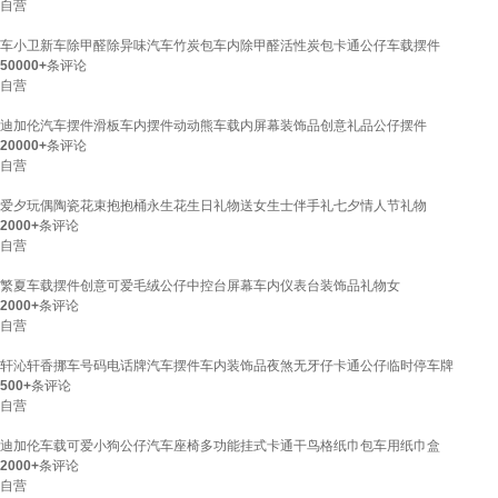
自营
车小卫新车除甲醛除异味汽车竹炭包车内除甲醛活性炭包卡通公仔车载摆件
50000+
条评论
自营
迪加伦汽车摆件滑板车内摆件动动熊车载内屏幕装饰品创意礼品公仔摆件
20000+
条评论
自营
爱夕玩偶陶瓷花束抱抱桶永生花生日礼物送女生士伴手礼七夕情人节礼物
2000+
条评论
自营
繁夏车载摆件创意可爱毛绒公仔中控台屏幕车内仪表台装饰品礼物女
2000+
条评论
自营
轩沁轩香挪车号码电话牌汽车摆件车内装饰品夜煞无牙仔卡通公仔临时停车牌
500+
条评论
自营
迪加伦车载可爱小狗公仔汽车座椅多功能挂式卡通干鸟格纸巾包车用纸巾盒
2000+
条评论
自营