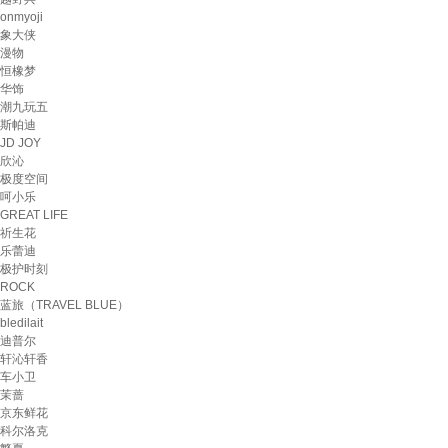
onmyoji
象大侠
漫物
恒橡梦
华饰
潮九玩五
斯帕迪
JD JOY
欣沁
极度空间
呵小乐
GREAT LIFE
祈生花
乐蕾迪
极护时刻
ROCK
蓝旅（TRAVEL BLUE）
bledilait
迪普尔
轩沁轩香
车小卫
茉蔷
京东鲜花
科尔洛克