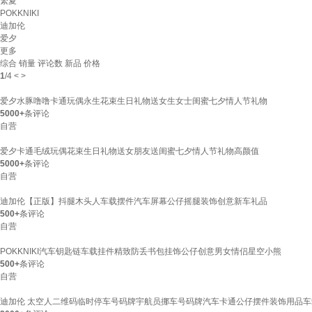
繁夏
POKKNIKI
迪加伦
爱夕
更多
综合
销量
评论数
新品
价格
1
/
4
<
>
爱夕水豚噜噜卡通玩偶永生花束生日礼物送女生女士闺蜜七夕情人节礼物
5000+
条评论
自营
爱夕卡通毛绒玩偶花束生日礼物送女朋友送闺蜜七夕情人节礼物高颜值
5000+
条评论
自营
迪加伦【正版】抖腿木头人车载摆件汽车屏幕公仔摇腿装饰创意新车礼品
500+
条评论
自营
POKKNIKI汽车钥匙链车载挂件精致防丢书包挂饰公仔创意男女情侣星空小熊
500+
条评论
自营
迪加伦 太空人二维码临时停车号码牌宇航员挪车号码牌汽车卡通公仔摆件装饰用品车