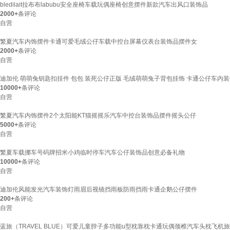
bledilait拉布布labubu安全座椅车载玩偶座椅创意摆件新款汽车出风口装饰品
2000+
条评论
自营
繁夏汽车内饰摆件卡通可爱毛绒公仔车载中控台屏幕仪表台装饰品摆件女
2000+
条评论
自营
迪加伦 萌萌兔钥匙扣挂件 包包 装死公仔正版 毛绒萌萌兔子背包挂饰 卡通公仔车内装
10000+
条评论
自营
繁夏汽车内饰摆件2个太阳能KT猫摇摇乐汽车中控台装饰品摆件摇头公仔
5000+
条评论
自营
繁夏车载挪车号码牌招米小鸡临时停车汽车公仔装饰品创意必备礼物
10000+
条评论
自营
迪加伦风能发光汽车装饰灯雨眉后视镜挡雨板防雨挡雨卡通企鹅公仔摆件
200+
条评论
自营
蓝旅（TRAVEL BLUE）可爱儿童脖子多功能u型枕靠枕卡通玩偶颈椎汽车头枕飞机