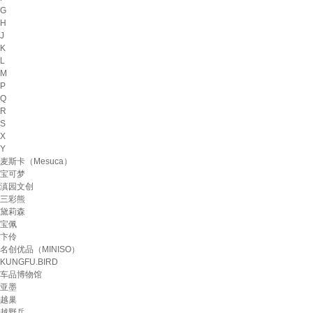
G
H
J
K
L
M
P
Q
R
S
X
Y
麦斯卡（Mesuca）
宝可梦
滇园文创
三彩熊
黛莉森
宝佩
卞伶
名创优品（MINISO）
KUNGFU.BIRD
车品博物馆
亚墨
越巢
越野兵