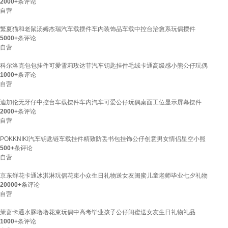
2000+
条评论
自营
繁夏猫和老鼠汤姆杰瑞汽车载摆件车内装饰品车载中控台治愈系玩偶摆件
5000+
条评论
自营
科尔洛克包包挂件可爱雪莉玫达菲汽车钥匙挂件毛绒卡通高级感小熊公仔玩偶
1000+
条评论
自营
迪加伦无牙仔中控台车载摆件车内汽车可爱公仔玩偶桌面工位显示屏幕摆件
2000+
条评论
自营
POKKNIKI汽车钥匙链车载挂件精致防丢书包挂饰公仔创意男女情侣星空小熊
500+
条评论
自营
京东鲜花卡通冰淇淋玩偶花束小众生日礼物送女友闺蜜儿童老师毕业七夕礼物
20000+
条评论
自营
茉蔷卡通水豚噜噜花束玩偶中高考毕业孩子公仔闺蜜送女友生日礼物礼品
1000+
条评论