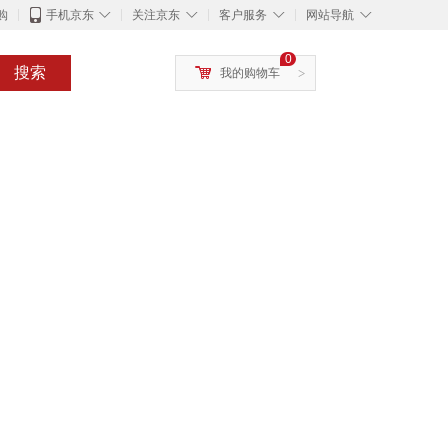
◇
◇
◇
◇
购
手机京东
关注京东
客户服务
网站导航
0
搜索
我的购物车
>