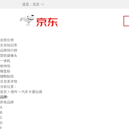
◇
送至：
北京
全部分类
京东知识库
品牌排行榜
普联摄像头
一体机
收纳包
键盘贴
键帽贴纸
京东美术馆
当前位置：
首页
>
摆件
> 汽车卡通玩偶
品牌:
所有品牌
A
B
C
D
F