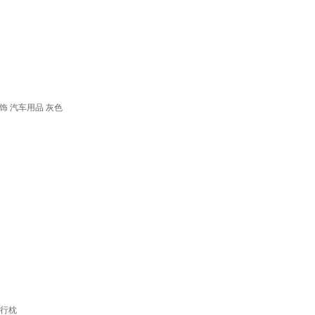
饰 汽车用品 灰色
旅行枕