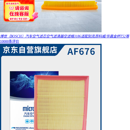
博世（BOSCH）汽车空气滤芯空气滤清器空滤格3186适配别克昂科威/华晨金杯T52等
10000条评价