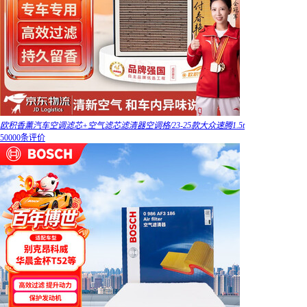
欧积香薰汽车空调滤芯+空气滤芯滤清器空调格/23-25款大众速腾1.5t
50000条评价