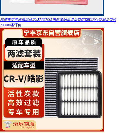
科德宝空气滤清器滤芯格AF676适用凯美瑞雷凌雷克萨斯RX200t亚洲龙荣放
200000条评价