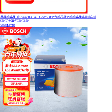
曼牌滤清器（MANNFILTER）C29021M空气滤芯格空滤滤清器适用沃尔沃
S90II/V90II/XC90II/s90
5000条评价