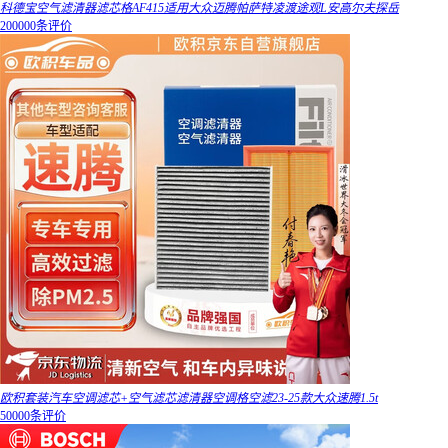
科德宝空气滤清器滤芯格AF415适用大众迈腾帕萨特凌渡途观L安高尔夫探岳
200000条评价
欧积套装汽车空调滤芯+空气滤芯滤清器空调格空滤23-25款大众速腾1.5t
50000条评价