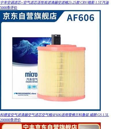
宁丰空调滤芯+空气滤芯活性炭滤清器空滤格23-25款 CRV/皓影 1.5T汽油
5000条评价
科德宝空气滤清器空气滤芯空气格AF606适用雪佛兰科鲁兹 威朗 GS 1.5L
200000条评价