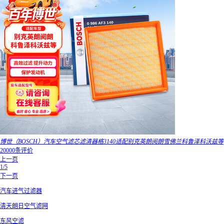
博世（BOSCH）汽车空气滤芯滤清器格3140适配别克英朗阅朗雪佛兰科鲁泽科沃兹等
20000条评价
上一页
1/5
下一页
汽车进气过滤器
清天朗日空气滤网
东风空滤