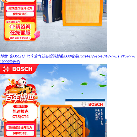
博世（BOSCH）汽车空气滤芯滤清器格3330哈弗H6/H4/H2s/F5/F7/F7x/WEY VV5s/VV6
10000条评价