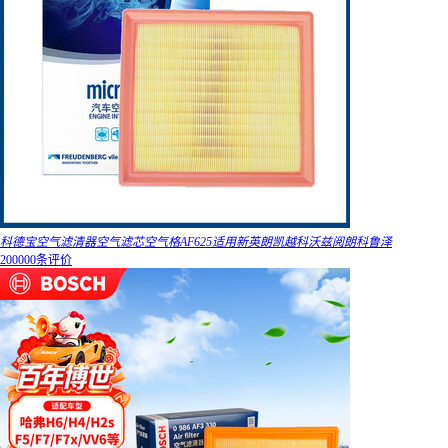
科德宝空气滤清器空气滤芯空气格AF625适用新英朗凯越科沃兹阅朗科鲁泽
200000条评价