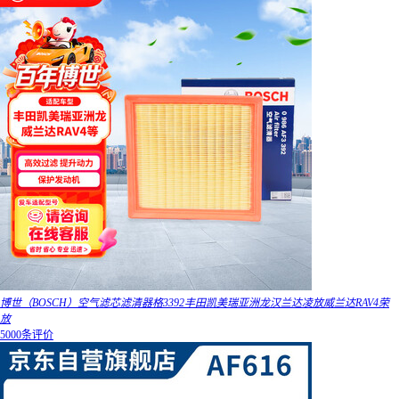
博世（BOSCH）空气滤芯滤清器格3392丰田凯美瑞亚洲龙汉兰达凌放威兰达RAV4荣
放
5000条评价