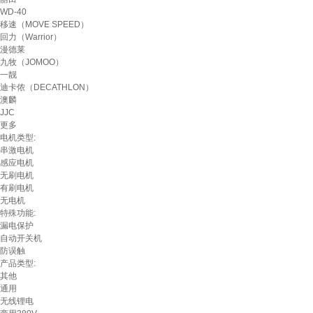
WD-40
移速（MOVE SPEED）
回力（Warrior）
漫德莱
九牧（JOMOO）
一靓
迪卡侬（DECATHLON）
澳麟
JJC
更多
电机类型:
串激电机
感应电机
无刷电机
有刷电机
无电机
特殊功能:
漏电保护
自动开关机
防误触
产品类型:
其他
通用
无线锂电