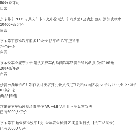
500+
条评论
自营
京东养车PLUS专属洗车卡 2次外观清洗+车内杀菌+玻璃去油膜+添加玻璃水
10000+
条评论
自营
京东养车标准洗车服务10次卡 轿车/SUV车型通用
7+
条评论
自营
京东爱车全能守护卡 清洗美容车内杀菌洗车话费券道路救援 价值198元
200+
条评论
自营
妙普乐洗车卡名片制作设计美容打孔会员卡定制高档双面防水pvc卡片 500张0.38薄
0+
条评论
商品精选
京东养车车辆外观清洗 轿车/SUV/MPV通用 不满意重新洗
已有
5000
人评价
京东养车 包含标准洗车1次+全年安全检测 不满意重新洗 【汽车邻居卡】
已有
10000
人评价