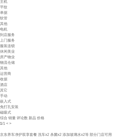
主机
平纹
单据
软管
其他
电机
到店服务
上门服务
服装连锁
休闲美业
房产物业
物流仓储
其他
运营商
收据
酒店
其它
手动
嵌入式
免打孔安装
磁吸式
综合
销量
评论数
新品
价格
1
/
1
<
>
京东养车净护双享套餐 洗车x2 杀菌x2 添加玻璃水x2等 部分门店可用