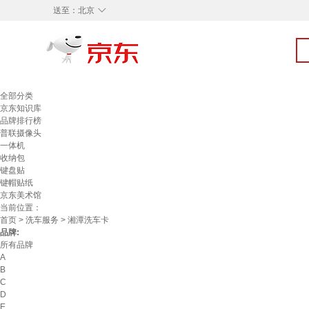
◇
送至：
北京
全部分类
京东知识库
品牌排行榜
普联摄像头
一体机
收纳包
键盘贴
键帽贴纸
京东美术馆
当前位置：
首页
>
洗车服务
> 湘潭洗车卡
品牌:
所有品牌
A
B
C
D
E