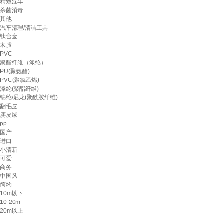
精致洗车
杀菌消毒
其他
汽车清理/清洁工具
钛合金
木质
PVC
聚酯纤维（涤纶）
PU(聚氨酯)
PVC(聚氯乙烯)
涤纶(聚酯纤维)
锦纶/尼龙(聚酰胺纤维)
翻毛皮
麂皮绒
pp
国产
进口
小清新
可爱
商务
中国风
简约
10m以下
10-20m
20m以上