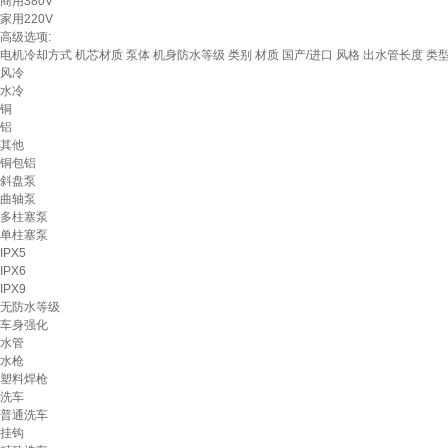
商用380V
家用220V
高级选项:
电机冷却方式
机芯材质
泵体
机身防水等级
类别
材质
国产/进口
风格
出水管长度
类
风冷
水冷
铜
铝
其他
铜包铝
斜盘泵
曲轴泵
多柱塞泵
单柱塞泵
IPX5
IPX6
IPX9
无防水等级
车身强化
水管
水枪
塑料焊枪
洗车
普通洗车
挂钩