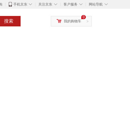
◇
◇
◇
◇
购
手机京东
关注京东
客户服务
网站导航
0
搜索
我的购物车
>