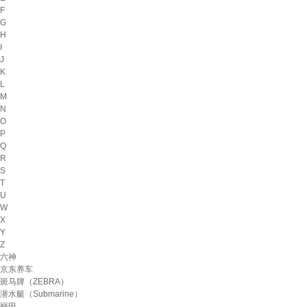
F
G
H
I
J
K
L
M
N
O
P
Q
R
S
T
U
W
X
Y
Z
六神
京东养车
斑马牌（ZEBRA）
潜水艇（Submarine）
丽田