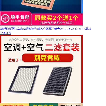
澳舒逸适配汽车别克君越空气滤芯空滤原厂新老09-10-11-12-13-16-18款19
37条评价