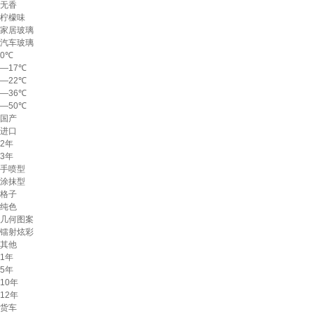
无香
柠檬味
家居玻璃
汽车玻璃
0℃
—17℃
—22℃
—36℃
—50℃
国产
进口
2年
3年
手喷型
涂抹型
格子
纯色
几何图案
镭射炫彩
其他
1年
5年
10年
12年
货车