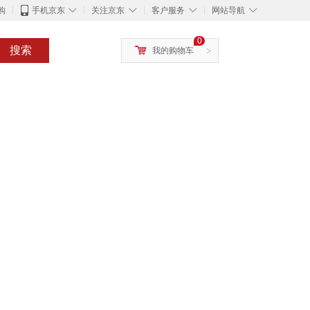
◇
◇
◇
◇
购
手机京东
关注京东
客户服务
网站导航
0
搜索
我的购物车
>