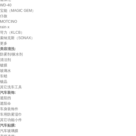
WD-40
宝能（MAGIC GEM）
仆旅
MOTCINO
rain·x
苛力（KLCB）
索纳克斯（SONAX）
更多
美容清洗:
防雾剂/驱水剂
清洁剂
镀膜
玻璃水
车蜡
镀晶
其它洗车工具
汽车装饰:
遮阳挡
遮阳伞
车身装饰件
车用防雾湿巾
其它功能小件
汽车贴膜:
汽车玻璃膜