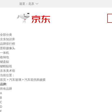
◇
送至：
北京
全部分类
京东知识库
品牌排行榜
普联摄像头
一体机
收纳包
键盘贴
键帽贴纸
京东美术馆
当前位置：
首页
>
汽车玻璃
> 汽车前挡风镀膜
品牌:
所有品牌
A
B
C
D
E