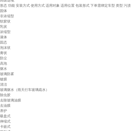
高级选项:
形态
功能
安装方式
使用方式
适用对象
适用位置
包装形式
下单需绑定车型
类型
污渍
固体
非浓缩型
软胶状
乳状
浓缩型
液体
固态
泡沫状
膏状
防尘
高泡
驱水
玻璃防雾
镀膜
清洁
玻璃驱水（雨天行车玻璃疏水）
除虫胶
去除玻璃油膜
去油膜
养护
吸盘式
伸缩式
卡嵌式