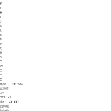
F
G
H
I
J
K
L
M
N
P
Q
R
S
T
W
X
Y
Z
龟牌（Turtle Wax）
蓝海豚
3M
SOFT99
車仆（CHIEF）
固特威
迪加伦