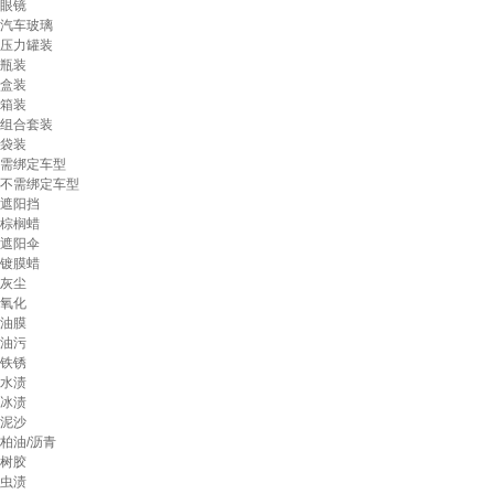
眼镜
汽车玻璃
压力罐装
瓶装
盒装
箱装
组合套装
袋装
需绑定车型
不需绑定车型
遮阳挡
棕榈蜡
遮阳伞
镀膜蜡
灰尘
氧化
油膜
油污
铁锈
水渍
冰渍
泥沙
柏油/沥青
树胶
虫渍