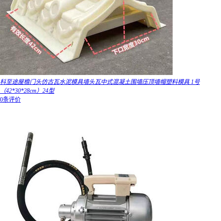
科至途屋檐门头仿古瓦水泥模具墙头瓦中式混凝土围墙压顶墙帽塑料模具 1号
（42*30*28cm）24型
0条评价