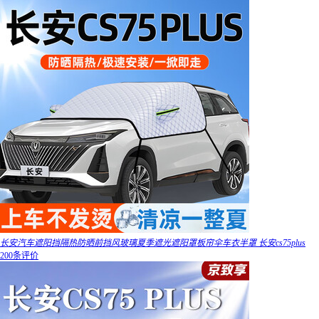
长安汽车遮阳挡隔热防晒前挡风玻璃夏季遮光遮阳罩板帘伞车衣半罩 长安cs75plus
200条评价