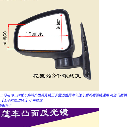
工马电动三四轮车高清凸面反光镜王子雷迈盛昊奔茨篷车后视后视镜通用 高清凸面镜
【王子款左边1祇】不带螺丝
0条评价