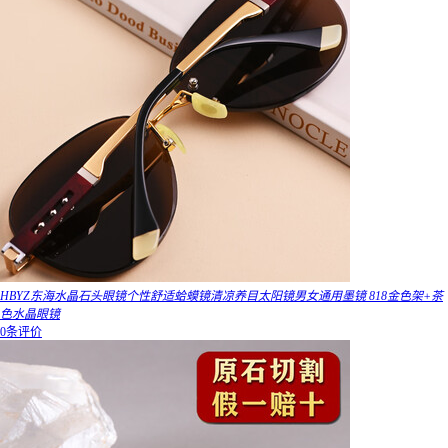
HBYZ东海水晶石头眼镜个性舒适蛤蟆镜清凉养目太阳镜男女通用墨镜 818金色架+茶
色水晶眼镜
0条评价