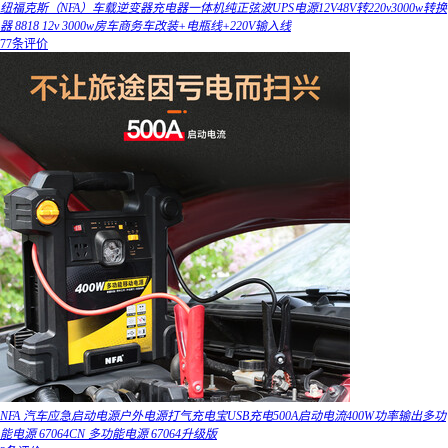
纽福克斯（NFA）车载逆变器充电器一体机纯正弦波UPS电源12V48V转220v3000w转换
器 8818 12v 3000w房车商务车改装+电瓶线+220V输入线
77条评价
NFA 汽车应急启动电源户外电源打气充电宝USB充电500A启动电流400W功率输出多功
能电源 67064CN 多功能电源 67064升级版