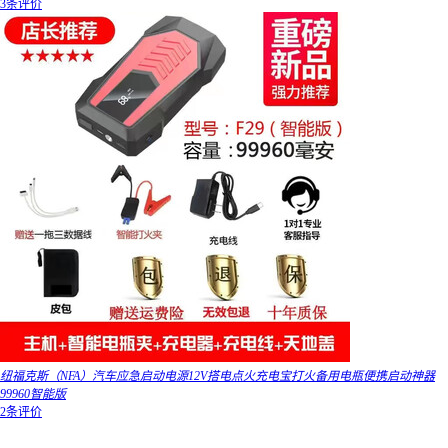
3条评价
纽福克斯（NFA）汽车应急启动电源12V搭电点火充电宝打火备用电瓶便携启动神器
99960智能版
2条评价