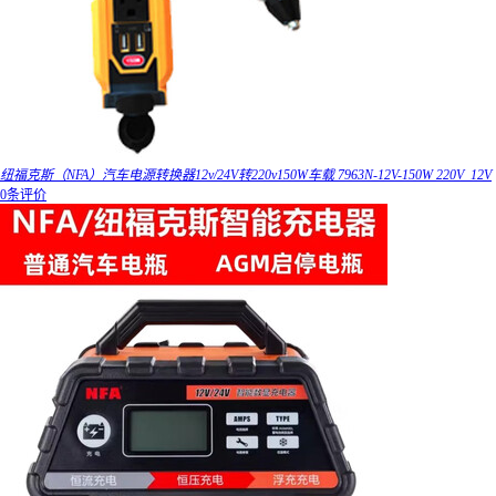
纽福克斯（NFA）汽车电源转换器12v/24V转220v150W车载 7963N-12V-150W 220V_12V
0条评价