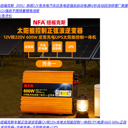
纽福克斯（NFA）新款12V免充电汽车应急电容强启启动电源60秒自动回流修理厂救援
12v强启不限排量锂电池版
1条评价
纽福克斯车载正弦波逆变器12v转220v充电太阳能控制一体机UPS电源 6603 600w正弦
波逆变器+市电充电+太阳能充电+UPS