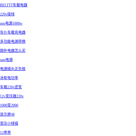
BELTTT车载电器
220v接线
ups电源1000w
车仆车载充电器
多功能电源转换
国补电器怎么买
sast电源
电源插头正负极
冰柜电功率
车载220v逆变
12v变压器220v
1000变2000
显示屏48
变压小排插
12乖乖