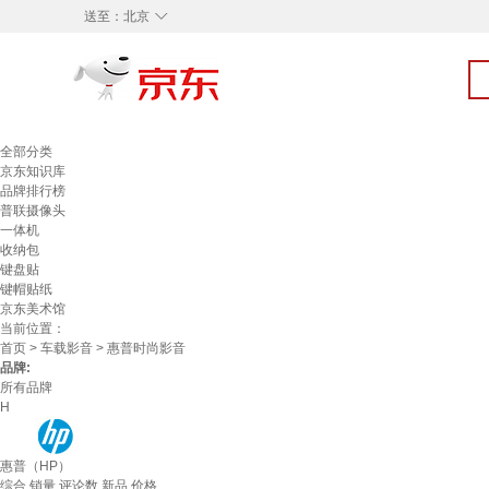
◇
送至：
北京
全部分类
京东知识库
品牌排行榜
普联摄像头
一体机
收纳包
键盘贴
键帽贴纸
京东美术馆
当前位置：
首页
>
车载影音
> 惠普时尚影音
品牌:
所有品牌
H
惠普（HP）
综合
销量
评论数
新品
价格