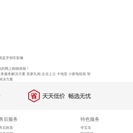
载蓝牙倒车影像
悦的网上购物体验！
政务服务解决方案
皇家礼炮
企业上云
卡地亚
小家电组装
智
S解决方案
省
天天低价，畅选无忧
售后服务
特色服务
售后政策
夺宝岛