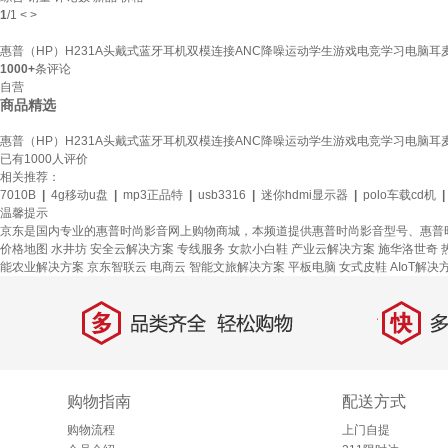
1
/
1
<
>
惠普（HP）H231A头戴式蓝牙耳机双模连接ANC降噪运动学生游戏电竞学习电脑耳
1000+
条评论
自营
商品精选
惠普（HP）H231A头戴式蓝牙耳机双模连接ANC降噪运动学生游戏电竞学习电脑耳
已有
1000
人评价
相关推荐：
7010B
|
4g移动u盘
|
mp3正品特
|
usb3316
|
迷你hdmi显示器
|
polo车载cd机
|
温馨提示
京东是国内专业的惠普时尚影音网上购物商城，本频道提供惠普时尚影音型号、惠普
价格地图
水井坊
安全云解决方案
专线服务
女款小白鞋
产业云解决方案
施华洛世奇
能农业解决方案
京东智联云
电商云
智能文旅解决方案
平板电脑
女式皮鞋
AIoT解决
多
快
品类齐全，轻松购物
多仓
购物指南
配送方式
购物流程
上门自提