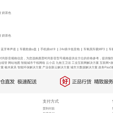
麦 奶茶色
麦 奶茶色
蓝牙单声道
|
车载歌曲u盘
|
手机插sd卡
|
24v插卡低音炮
|
车氧我车载MP3
|
车
时尚影音规格信息，为您选购惠普时尚影音型号规格提供全方位的价格参考，提供愉
热缩管
网站地图
智能城市干线网络
云小店
九牧王卫浴
工业互联网解决方案
互联网+
方案
榆木家具
智能环保解决方案
产业创新云解决方案
城市大数据解决方案
政务Paa
好
直发，极速配送
正品行货，精致服务
支付方式
货到付款