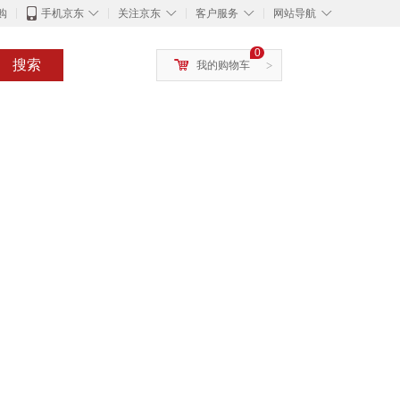
◇
◇
◇
◇
购
手机京东
关注京东
客户服务
网站导航
0
搜索
我的购物车
>