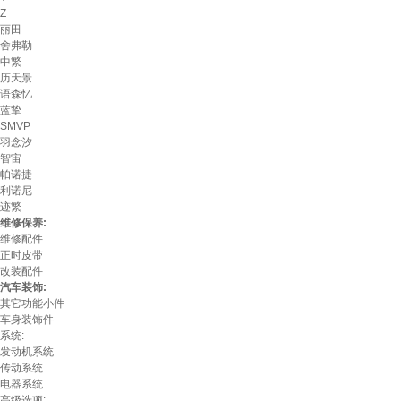
Z
丽田
舍弗勒
中繁
历天景
语森忆
蓝挚
SMVP
羽念汐
智宙
帕诺捷
利诺尼
迹繁
维修保养:
维修配件
正时皮带
改装配件
汽车装饰:
其它功能小件
车身装饰件
系统:
发动机系统
传动系统
电器系统
高级选项: