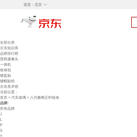
◇
送至：
北京
全部分类
京东知识库
品牌排行榜
普联摄像头
一体机
收纳包
键盘贴
键帽贴纸
京东美术馆
当前位置：
首页
>
汽车玻璃
> 八代雅阁正时链条
品牌:
所有品牌
J
L
P
S
Y