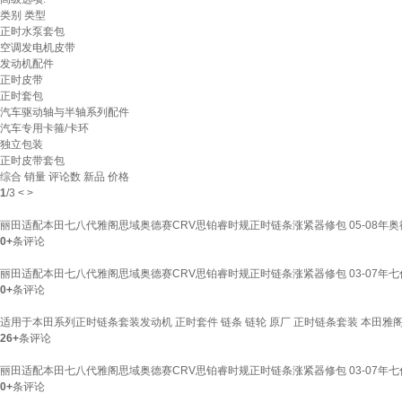
类别
类型
正时水泵套包
空调发电机皮带
发动机配件
正时皮带
正时套包
汽车驱动轴与半轴系列配件
汽车专用卡箍/卡环
独立包装
正时皮带套包
综合
销量
评论数
新品
价格
1
/
3
<
>
丽田适配本田七八代雅阁思域奥德赛CRV思铂睿时规正时链条涨紧器修包 05-08年奥德
0+
条评论
丽田适配本田七八代雅阁思域奥德赛CRV思铂睿时规正时链条涨紧器修包 03-07年七代
0+
条评论
适用于本田系列正时链条套装发动机 正时套件 链条 链轮 原厂 正时链条套装 本田雅
26+
条评论
丽田适配本田七八代雅阁思域奥德赛CRV思铂睿时规正时链条涨紧器修包 03-07年七代
0+
条评论