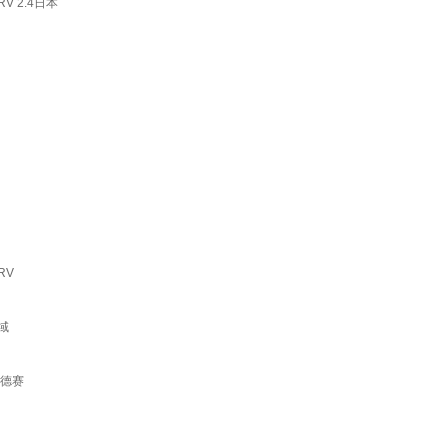
 2.4日本
RV
域
奥德赛