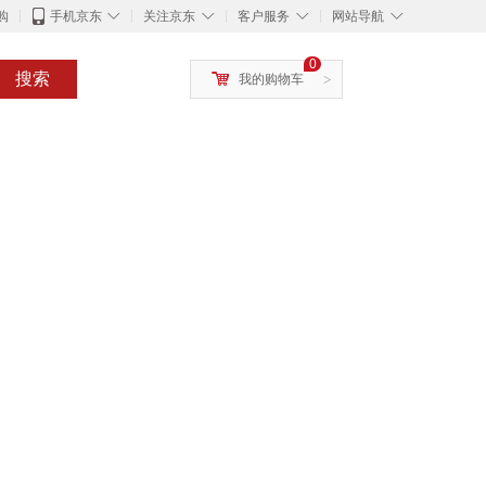
◇
◇
◇
◇
购
手机京东
关注京东
客户服务
网站导航
0
搜索
我的购物车
>