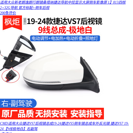
适用大众新老朗逸朗行朗镜桑塔纳捷达导航中控显示大屏倒车影像原 1】813四核
2+32G导航 官方标配+倒车后视
200条评价
CMD适用大众捷达VS7后视镜总成19-24捷达VS5倒车镜总成车外反光镜 捷达VS7 19-
24【9线极地白】右副驾