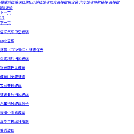
福耀前挡玻璃红旗HS7前挡玻璃信义直接拍包安装 汽车玻璃付款链接 直接拍
0条评价
上一页
1/1
下一页
信义汽车中空玻璃
eagle音箱
拖赢（TOWING）维修保养
保赐利后挡风玻璃
银宏前挡风玻璃
玻璃门安装维修
宝马普通玻璃
维诺亚后挡风玻璃
汽车挡风玻璃牌子
佐航带雨感玻璃
润华年玻璃升降器
普通玻璃