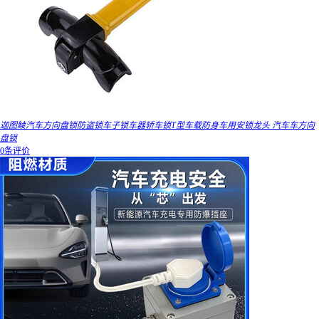
迦图鲮汽车方向盘锁防盗锁车子锁车器轿车锁T型车载防身车用安锁龙头 汽车车方向
盘锁
0条评价