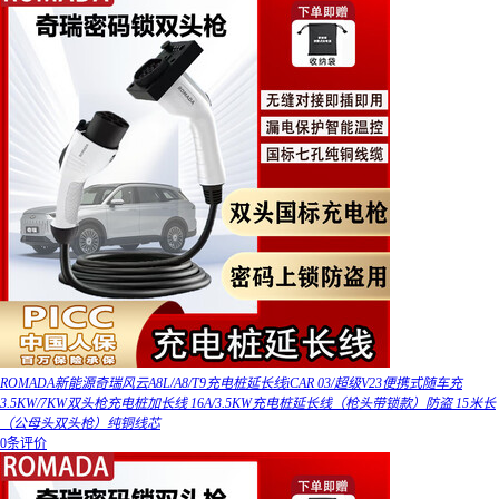
ROMADA新能源奇瑞风云A8L/A8/T9充电桩延长线iCAR 03/超级V23便携式随车充
3.5KW/7KW双头枪充电桩加长线 16A/3.5KW充电桩延长线（枪头带锁款）防盗 15米长
（公母头双头枪）纯铜线芯
0条评价