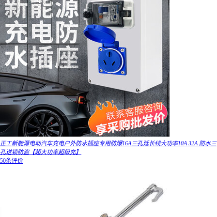
正工新能源电动汽车充电户外防水插座专用防爆16A三孔延长线大功率10A 32A 防水三
孔送锁防盗【超大功率超级充】
50条评价