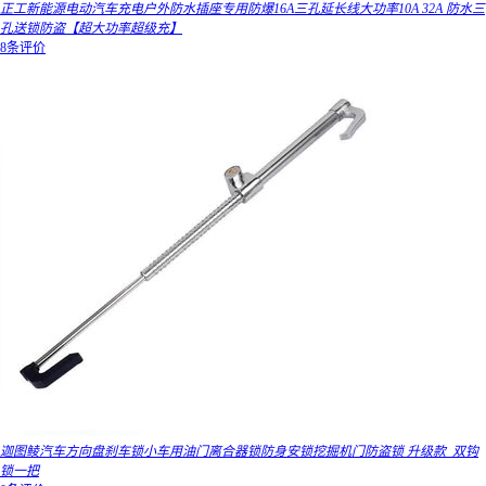
正工新能源电动汽车充电户外防水插座专用防爆16A三孔延长线大功率10A 32A 防水三
孔送锁防盗【超大功率超级充】
8条评价
迦图鲮汽车方向盘刹车锁小车用油门离合器锁防身安锁挖掘机门防盗锁 升级款_双钩
锁一把