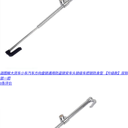
迦图鲮大货车小车汽车方向盘锁通用防盗锁安车头锁级车把锁防身型 【升级款】双钩
锁一把
0条评价