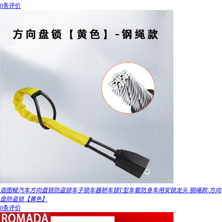
0条评价
迦图鲮汽车方向盘锁防盗锁车子锁车器轿车锁T型车载防身车用安锁龙头 钢绳款-方向
盘防盗锁【黄色】
0条评价