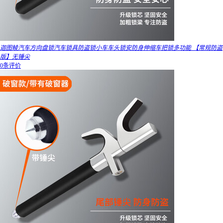
迦图鲮汽车方向盘锁汽车锁具防盗锁小车车头锁安防身伸缩车把锁多功能 【常规防盗
版】无锤尖
0条评价