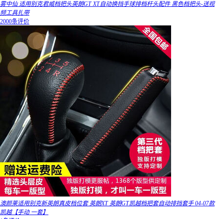
雾中仙 适用别克君威档把头英朗GT XT自动换挡手球排档杆头配件 黑色档把头-送视
频工具扎带
2000条评价
澳颜莱适用别克新英朗真皮档位套 英朗XT 英朗GT凯越档把套自动排挡套手 04-07款
凯越【手动 一套】