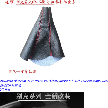
丽田适配别克新君威排挡杆手球英朗xt换档套自动皮排档把头档位防尘套 君威09-15款
自动皮革红线 线
2条评价