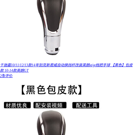
千驰嘉10/11/12/13款14年别克新君威自动换挡杆改装英朗xt/gt档把手球 【黑色】包皮
款 10-14款英朗GT
2条评价