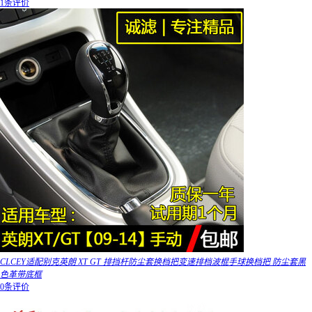
1条评价
CLCEY适配别克英朗 XT GT 排挡杆防尘套换档把变速排档波棍手球换档把 防尘套黑
色革带底框
0条评价