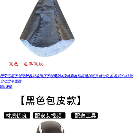
纽荣适用于别克新君威排挡杆手球英朗xt换挡套自动皮挂档把头档位防尘 君威09-15款
自动皮革黑线
0条评价