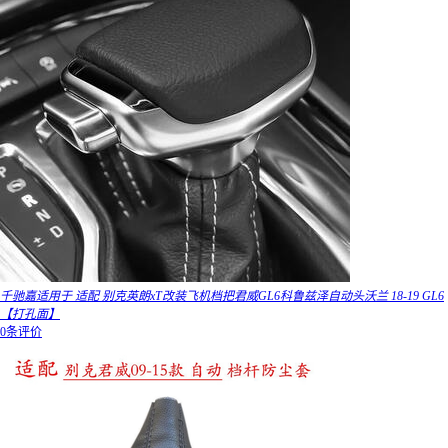
千驰嘉适用于 适配 别克英朗xT改装飞机档把君威GL6科鲁兹泽自动头沃兰 18-19 GL6
【打孔面】
0条评价