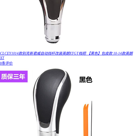
CLCEY1014款别克新君威自动挡杆改装英朗XTGT档把 【黑色】包皮款 10-14款英朗
XT
0条评价