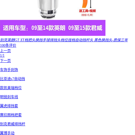
别克英朗GT XT档把头换挡手球排挡头档位挂档自动挡杆头 黑色换挡头-质保三年
100条评价
上一页
1/1
下一页
车饰手刹饰
比亚迪s7自动挡
款凯美瑞档位
明锐刹车线
翼虎排挡套
赛拉图档把套
别克君威排挡杆
翼博手动