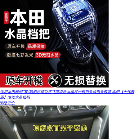
适用本田雅阁CRV皓影思域型格飞度凌派水晶发光档把头排挡头改装 本田【十代雅
阁】发光水晶档把
98条评价