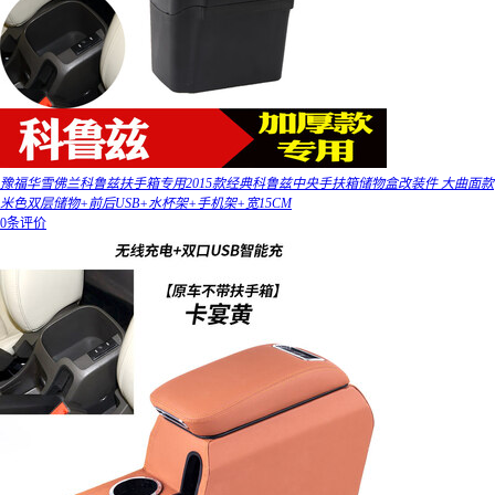
豫福华雪佛兰科鲁兹扶手箱专用2015款经典科鲁兹中央手扶箱储物盒改装件 大曲面款
米色双层储物+前后USB+水杯架+手机架+宽15CM
0条评价