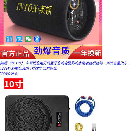
英顿（INTON） 车载低音炮无线蓝牙音响电脑影响家用收音机音箱一体大音量汽车
12V24V超重低音炮 5寸圆形 官方标配
5000条评价