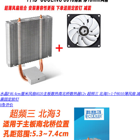
水晶F46 4cm厘米风扇4020主板散热南北桥散热器12v 超频三 北海3+1个8010薄风扇 减
震固定胶钉
0条评价