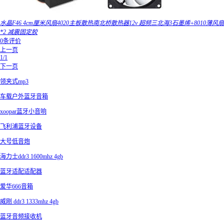
水晶F46 4cm厘米风扇4020主板散热南北桥散热器12v 超频三北海3石墨烯+8010薄风扇
*2 减震固定胶
0条评价
上一页
1/1
下一页
领夹式mp3
车载户外蓝牙音箱
xoopar蓝牙小音响
飞利浦蓝牙设备
大号低音炮
海力士ddr3 1600mhz 4gb
蓝牙适配适配器
爱华666音箱
威刚 ddr3 1333mhz 4gb
蓝牙音频接收机