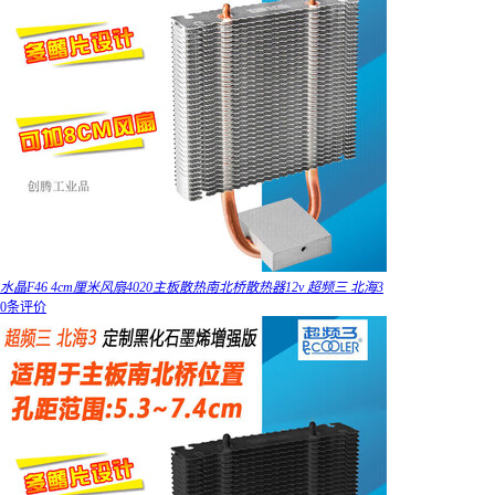
水晶F46 4cm厘米风扇4020主板散热南北桥散热器12v 超频三 北海3
0条评价