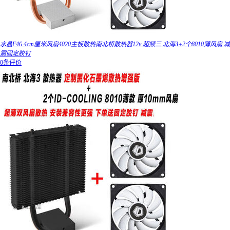
水晶F46 4cm厘米风扇4020主板散热南北桥散热器12v 超频三 北海3+2个8010薄风扇 减
震固定胶钉
0条评价