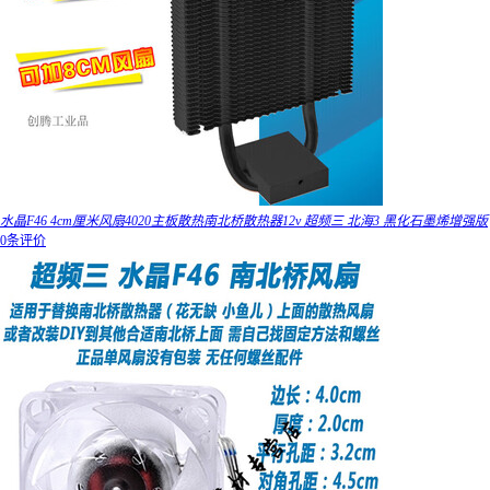
水晶F46 4cm厘米风扇4020主板散热南北桥散热器12v 超频三 北海3 黑化石墨烯增强版
0条评价