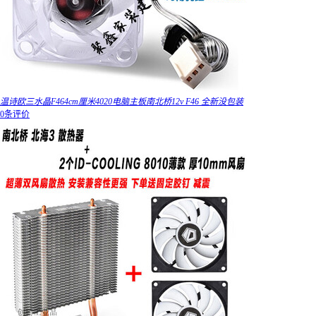
温诗欧三水晶F464cm厘米4020电脑主板南北桥12v F46 全新没包装
0条评价