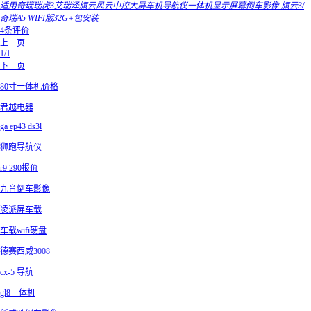
适用奇瑞瑞虎3艾瑞泽旗云风云中控大屏车机导航仪一体机显示屏幕倒车影像 旗云3/
奇瑞A5 WIFI版32G+包安装
4条评价
上一页
1/1
下一页
80寸一体机价格
君越电器
ga ep43 ds3l
狮跑导航仪
r9 290报价
九音倒车影像
凌派屏车载
车载wifi硬盘
德赛西威3008
cx-5 导航
gl8一体机