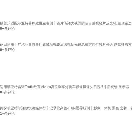
妙普乐适配菲亚特菲翔致悦左右倒车镜片飞翔大视野防眩目后视镜片反光镜 主驾左边
0+
条评论
丽田适用于广汽菲亚特菲翔致悦后视镜后照镜反光镜总成方向灯镜片外壳 副驾驶右方
0+
条评论
适用菲亚特雷诺Trafic欧宝Vivaro高位刹车灯倒车影像摄像头后视 7寸后视镜 显示器
0+
条评论
路探菲亚特菲翔致悦流媒体行车记录仪高德AR实景导航倒车影像一体机 黑色 套餐二
1+
条评论