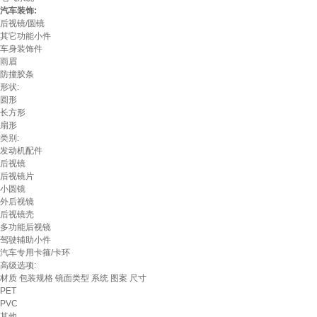
汽车装饰:
后视镜/圆镜
其它功能小件
车身装饰件
雨眉
防撞胶条
形状:
圆形
长方形
扇形
类别:
发动机配件
后视镜
后视镜片
小圆镜
外后视镜
后视镜壳
多功能后视镜
驾驶辅助小件
汽车专用卡箍/卡环
高级选项:
材质
包装规格
镜面类型
系统
图案
尺寸
PET
PVC
其他