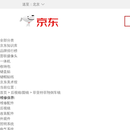
◇
送至：
北京
全部分类
京东知识库
品牌排行榜
普联摄像头
一体机
收纳包
键盘贴
键帽贴纸
京东美术馆
当前位置：
首页
>
后视镜/圆镜
> 菲亚特菲翔倒车镜
维修保养:
维修配件
后视镜
改装配件
外观件
照明系统
电气系统