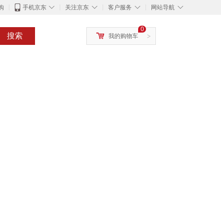
◇
◇
◇
◇
购
手机京东
关注京东
客户服务
网站导航
0
搜索
我的购物车
>