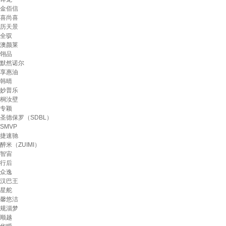
金佰信
喜尚喜
历天景
全驭
澳颜莱
翎品
默然诺尔
享惠油
韩晴
妙普乐
桐汝壁
专颖
圣德保罗（SDBL）
SMVP
捷速驰
醉米（ZUIMI）
智宙
行后
众逸
汉巴王
星舵
馨悠洁
规淄梦
顺越