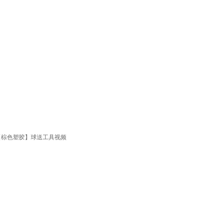
威【棕色塑胶】球送工具视频