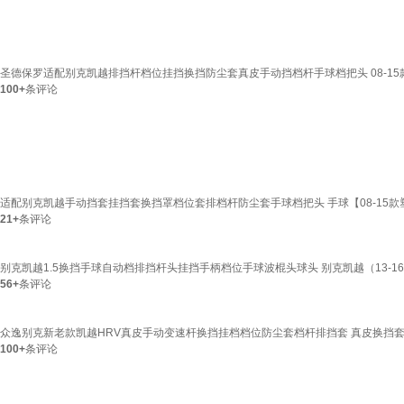
圣德保罗适配别克凯越排挡杆档位挂挡换挡防尘套真皮手动挡档杆手球档把头 08-15
100+
条评论
适配别克凯越手动挡套挂挡套换挡罩档位套排档杆防尘套手球档把头 手球【08-15款
21+
条评论
别克凯越1.5换挡手球自动档排挡杆头挂挡手柄档位手球波棍头球头 别克凯越（13-16款
56+
条评论
众逸别克新老款凯越HRV真皮手动变速杆换挡挂档档位防尘套档杆排挡套 真皮换挡套
100+
条评论