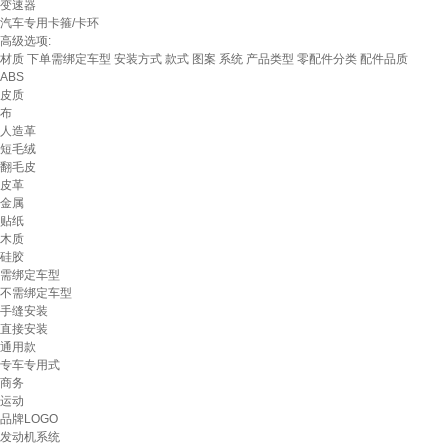
变速器
汽车专用卡箍/卡环
高级选项:
材质
下单需绑定车型
安装方式
款式
图案
系统
产品类型
零配件分类
配件品质
ABS
皮质
布
人造革
短毛绒
翻毛皮
皮革
金属
贴纸
木质
硅胶
需绑定车型
不需绑定车型
手缝安装
直接安装
通用款
专车专用式
商务
运动
品牌LOGO
发动机系统