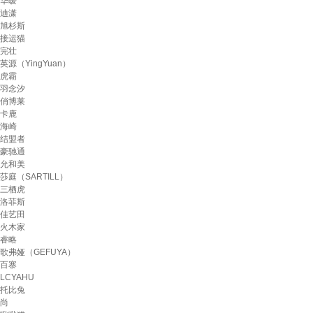
华暧
迪潇
旭杉斯
接运猫
完壮
英源（YingYuan）
虎霸
羽念汐
俏博莱
卡鹿
海崎
结盟者
豪驰通
允和美
莎庭（SARTILL）
三栖虎
洛菲斯
佳艺田
火木家
睿略
歌弗娅（GEFUYA）
百寨
LCYAHU
托比兔
尚