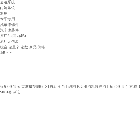
变速系统
内饰系统
通用
专车专用
汽车维修件
汽车改装件
原厂件(国内4S)
原厂无包装
综合
销量
评论数
新品
价格
1
/
5
<
>
适配09-15别克君威英朗GTXT自动换挡手球档把头排挡凯越挂挡手柄 (09-15）君
500+
条评论