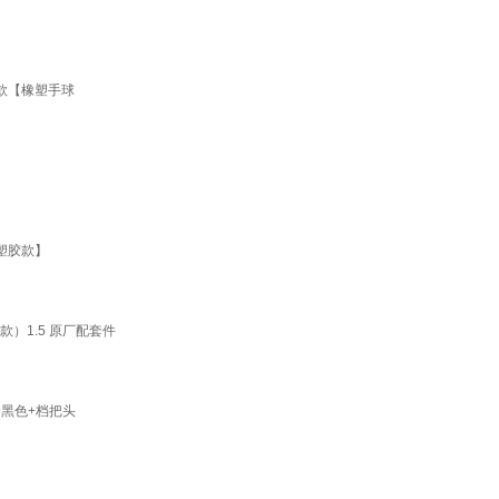
款【橡塑手球
塑胶款】
）1.5 原厂配套件
黑色+档把头