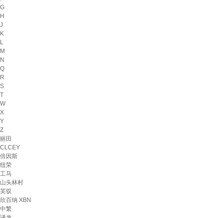
G
H
J
K
L
M
N
Q
R
S
T
W
X
Y
Z
丽田
CLCEY
倍因斯
纽荣
工马
山头林村
芙驭
欣百纳 XBN
中繁
译龙