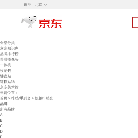
◇
送至：
北京
全部分类
京东知识库
品牌排行榜
普联摄像头
一体机
收纳包
键盘贴
键帽贴纸
京东美术馆
当前位置：
首页
>
排挡/手刹套
> 凯越排档套
品牌:
所有品牌
A
B
C
D
F