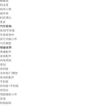
啾啾猫
利业星
幼培小熊
南年梓
利安博仕
更多
汽车装饰:
排挡/手刹套
车身装饰件
其它功能小件
汽车脚垫
维修保养:
维修配件
改装配件
内饰系统
类别:
排挡套
水杯垫/门槽垫
发动机配件
手刹套
排挡套+手刹套
排挡头
驾驶辅助小件
其他
轮胎贴纸