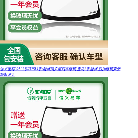
信义宝马325LI系//525LI系/前挡风夹层汽车玻璃 宝马3系前挡 后挡玻璃安装
39条评价