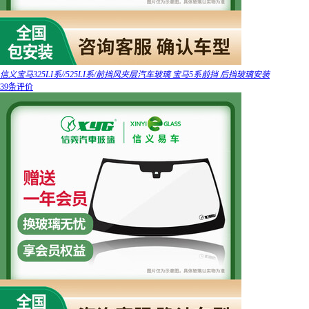
信义宝马325LI系//525LI系/前挡风夹层汽车玻璃 宝马5系前挡 后挡玻璃安装
39条评价