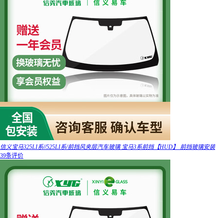
信义宝马325LI系//525LI系/前挡风夹层汽车玻璃 宝马3系前挡【HUD】 前挡玻璃安装
39条评价