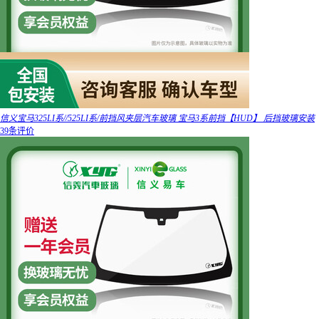
信义宝马325LI系//525LI系/前挡风夹层汽车玻璃 宝马3系前挡【HUD】 后挡玻璃安装
39条评价