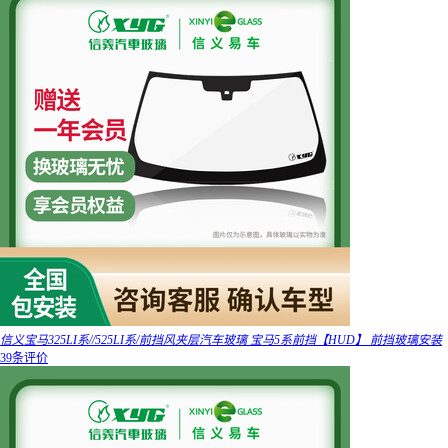
信义宝马325LI系//525LI系/前挡风夹层汽车玻璃 宝马5系前挡【HUD】 前挡玻璃安装
39条评价