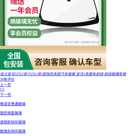
信义宝马325LI系//525LI系/前挡风夹层汽车玻璃 宝马3系跑车前挡 前挡玻璃安装
39条评价
上一页
1/1
下一页
维诺亚普通玻璃
银宏侧窗玻璃
途观前挡风玻璃
朗逸后挡风玻璃