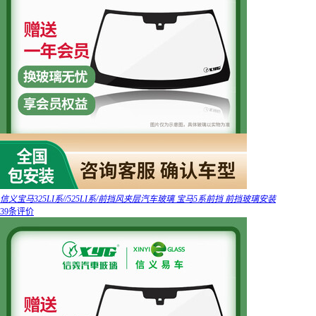
信义宝马325LI系//525LI系/前挡风夹层汽车玻璃 宝马5系前挡 前挡玻璃安装
39条评价