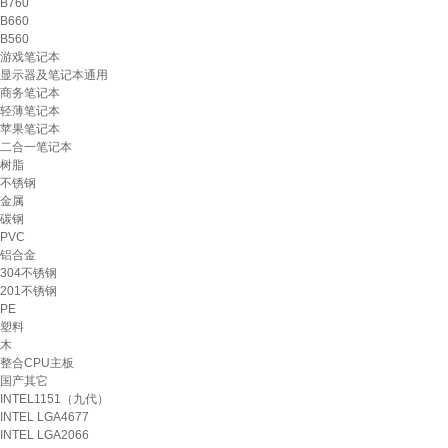
B760
B660
B560
游戏笔记本
显示器及笔记本通用
商务笔记本
轻薄笔记本
苹果笔记本
二合一笔记本
树脂
不锈钢
金属
碳钢
PVC
铝合金
304不锈钢
201不锈钢
PE
塑料
木
整合CPU主板
国产其它
INTEL1151（九代）
INTEL LGA4677
INTEL LGA2066