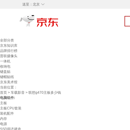
◇
送至：
北京
全部分类
京东知识库
品牌排行榜
普联摄像头
一体机
收纳包
键盘贴
键帽贴纸
京东美术馆
当前位置：
首页
>
车载影音
> 联想g470主板多少钱
电脑组件:
主板
主板CPU套装
装机配件
内存
电源
SSD固态硬盘