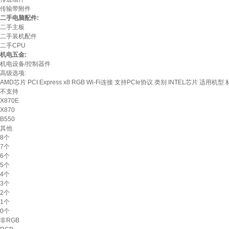
传输带附件
二手电脑配件:
二手主板
二手装机配件
二手CPU
机电五金:
机电设备/控制器件
高级选项:
AMD芯片
PCI Express x8
RGB
Wi-Fi连接
支持PCIe协议
类别
INTEL芯片
适用机型
不支持
X870E
X870
B550
其他
8个
7个
6个
5个
4个
3个
2个
1个
0个
非RGB