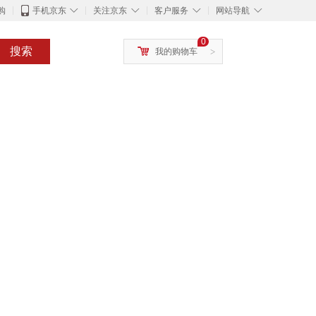
◇
◇
◇
◇
购
手机京东
关注京东
客户服务
网站导航
0
搜索
我的购物车
>