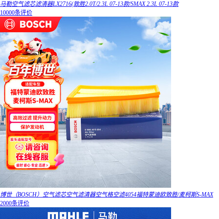
马勒空气滤芯滤清器LX2716(致胜2.0T/2.3L 07-13款/SMAX 2.3L 07-13款
10000条评价
博世（BOSCH）空气滤芯空气滤清器空气格空滤4054福特蒙迪欧致胜/麦柯斯S-MAX
2000条评价