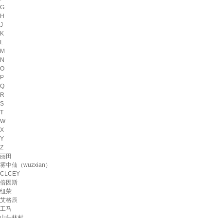
G
H
J
K
L
M
N
O
P
Q
R
S
T
W
X
Y
Z
丽田
雾中仙（wuzxian）
CLCEY
倍因斯
纽荣
艾格辰
工马
山头林村