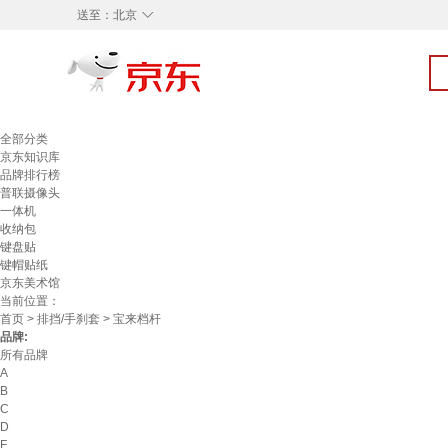
◇
送至：
北京
全部分类
京东知识库
品牌排行榜
普联摄像头
一体机
收纳包
键盘贴
键帽贴纸
京东美术馆
当前位置：
首页
>
排挡/手刹套
> 宝来档杆
品牌:
所有品牌
A
B
C
D
F