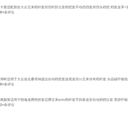
卡鹿适配新款大众宝来档杆套排挡杆防尘套档把套手动挡挡套排挡头档把 档套皮革+底框+手
0+
条评论
溥畔适用于大众途岳桑塔纳捷达自动档把套途观途安cc宝来传奇档杆套 水晶碳纤银
0+
条评论
澳颜莱适用于朗逸速腾档把套迈腾宝来polo档杆套手刹套途安自动档档位套 黑拼纤
1+
条评论