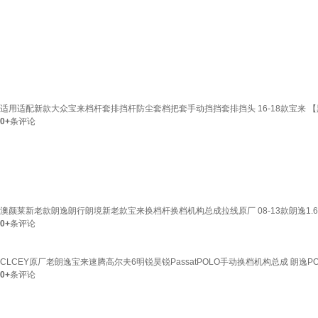
适用适配新款大众宝来档杆套排挡杆防尘套档把套手动挡挡套排挡头 16-18款宝来 
0+
条评论
澳颜莱新老款朗逸朗行朗境新老款宝来换档杆换档机构总成拉线原厂 08-13款朗逸1.
0+
条评论
CLCEY原厂老朗逸宝来速腾高尔夫6明锐昊锐PassatPOLO手动换档机构总成 朗逸PO
0+
条评论