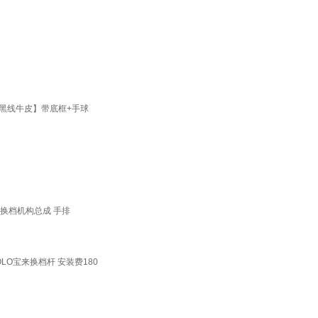
【黑线牛皮】带底框+手球
6换档机构总成 手排
LO宝来换档杆 安装费180