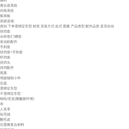
辅料
离合器系统
内饰系统
集雨板
高级选项:
类别
下单需绑定车型
材质
安装方式
款式
图案
产品类型
配件品质
是否自动
排挡套
水杯垫/门槽垫
发动机配件
手刹套
排挡套+手刹套
怀挡套
排挡头
排挡配件
尾翼
驾驶辅助小件
后盖
需绑定车型
不需绑定车型
锦纶/尼龙(聚酰胺纤维)
布
人造革
短毛绒
翻毛皮
石墨烯复合材料