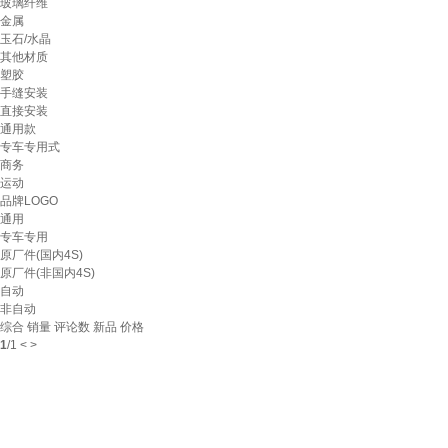
玻璃纤维
金属
玉石/水晶
其他材质
塑胶
手缝安装
直接安装
通用款
专车专用式
商务
运动
品牌LOGO
通用
专车专用
原厂件(国内4S)
原厂件(非国内4S)
自动
非自动
综合
销量
评论数
新品
价格
1
/
1
<
>