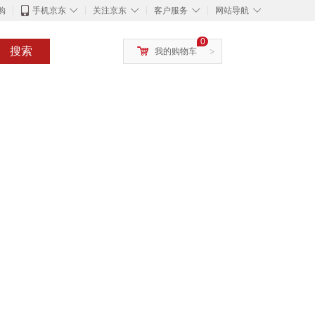
◇
◇
◇
◇
购
手机京东
关注京东
客户服务
网站导航
0
搜索
我的购物车
>