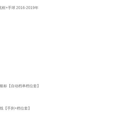
球 2016-2019年
线银标【自动档单档位套】
银线【手刹+档位套】