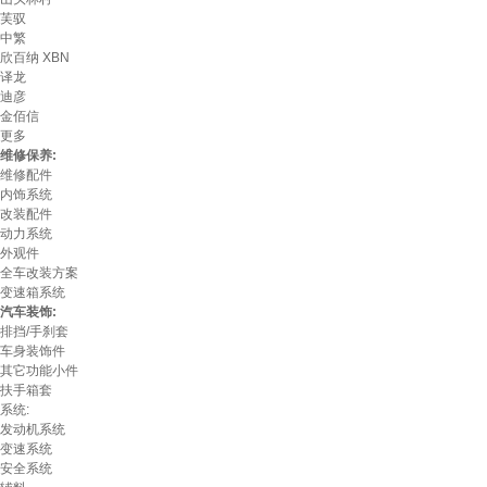
芙驭
中繁
欣百纳 XBN
译龙
迪彦
金佰信
更多
维修保养:
维修配件
内饰系统
改装配件
动力系统
外观件
全车改装方案
变速箱系统
汽车装饰:
排挡/手刹套
车身装饰件
其它功能小件
扶手箱套
系统:
发动机系统
变速系统
安全系统