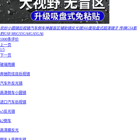
欢妙小圆镜后视镜汽车倒车神器盲区辅助镜反光镜360度吸盘式超清镜子 传祺GS4影
豹GS8 M6GS5GA4GA5GA6
1000条评价
上一页
1/5
下一页
玻璃雨膜
奔驰防炫目后视镜
汽车外反光镜
高清倒车小圆镜
进口汽车后视镜
x5反光镜
k2倒车
高清膜反光
倒车入库倒车镜