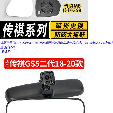
适配于传祺M6 /GS5/M8 /GS8/E9大视野防眩目倒车反光后视镜片 19-20年GS5 白镜卡托
型-副驾 GS
1条评价