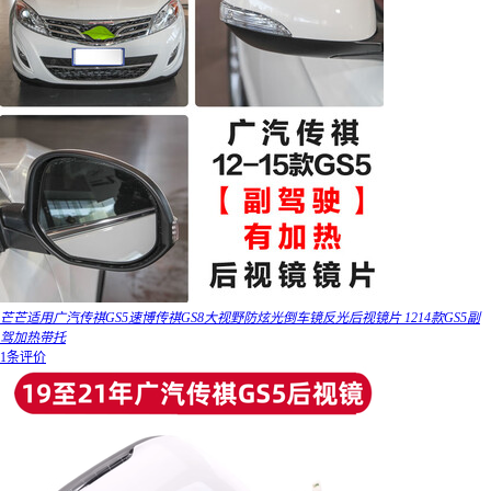
芒芒适用广汽传祺GS5速博传祺GS8大视野防炫光倒车镜反光后视镜片 1214款GS5副
驾加热带托
1条评价