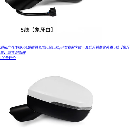
潮诺广汽传祺GS4后视镜总成18至19款gs4左右倒车镜一套反光镜整套壳罩 5线【象牙
白】调节 副驾驶
100条评价