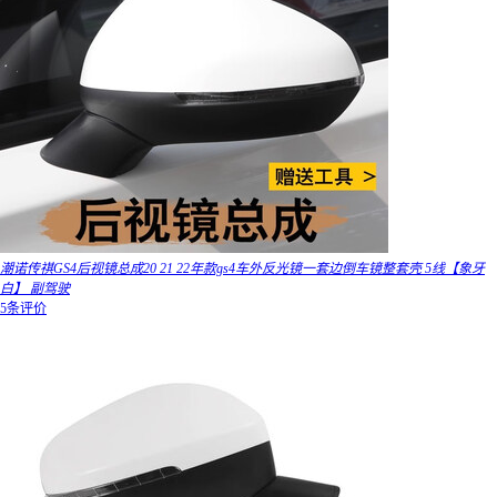
潮诺传祺GS4后视镜总成20 21 22年款gs4车外反光镜一套边倒车镜整套壳 5线【象牙
白】 副驾驶
5条评价