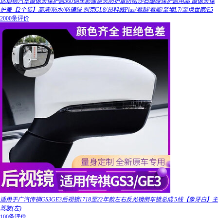
达珀德汽车摄像头保护盖360倒车影像镜头防护罩防雨沙石磕碰保护盖用品 摄像头保
护盖【2个装】高清/防水/防磕碰 别克GL8/昂科威Plus/君越/君威/至境L7/至境世家/E5
2000条评价
适用于广汽传祺GS3GE3后视镜1718至22年款左右反光镜倒车镜总成 5线【象牙白】主
驾驶(左)
100条评价