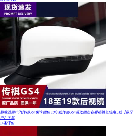
勤煌适用广汽传祺GS4倒车镜18 19年款传奇GS4反光镜左右后视镜总成壳 5线【象牙
白】主驾
14条评价