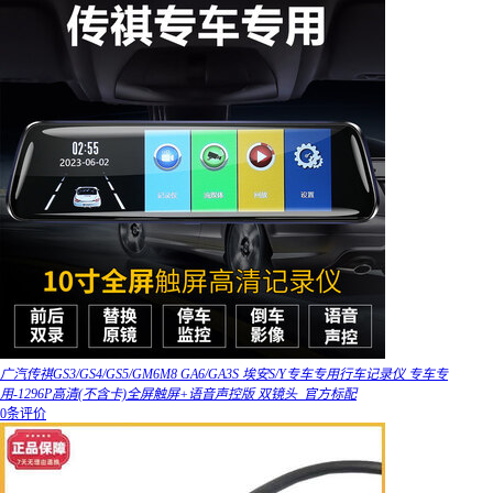
广汽传祺GS3/GS4/GS5/GM6M8 GA6/GA3S 埃安S/Y专车专用行车记录仪 专车专
用-1296P高清(不含卡)全屏触屏+语音声控版 双镜头_官方标配
0条评价