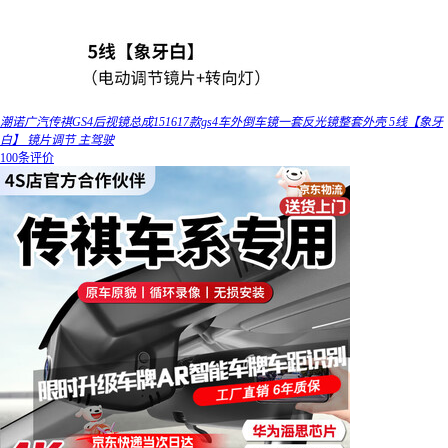
潮诺广汽传祺GS4后视镜总成151617款gs4车外倒车镜一套反光镜整套外壳 5线【象牙
白】 镜片调节 主驾驶
100条评价