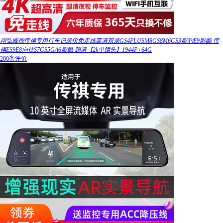
翊弘威视传祺专用行车记录仪免走线高清双录GS4PLUSM8GS8M6GS3影豹E9影酷 传
祺ES9E8向往S7GS5GA6影酷 超清【2k单镜头】1944P+64G
200条评价