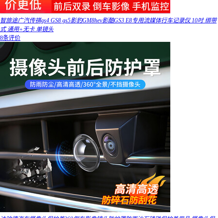
智旅途广汽传祺gs4 GS8 gs5影豹GM8hev影酷GS3 E8专用流媒体行车记录仪 10吋 绑带
式 通用+无卡 单镜头
8条评价