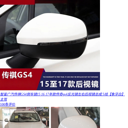
智鉴广汽传祺GS4倒车镜15 16 17年款传奇gs4反光镜左右后视镜总成 5线【象牙白】
主驾
100条评价