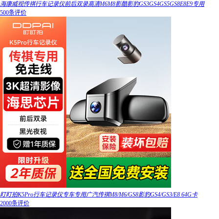
海康威视传祺行车记录仪前后双录高清M6M8影酷影豹GS3GS4GS5GS8E8E9专用
500条评价
盯盯拍K5Pro行车记录仪专车专用广汽传祺M8/M6/GS8影豹GS4/GS3/E8 64G卡
2000条评价