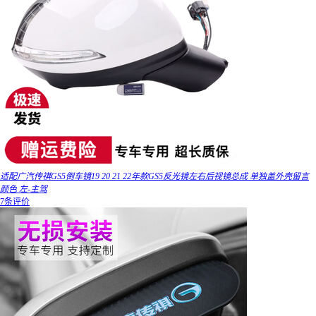
适配广汽传祺GS5倒车镜19 20 21 22年款GS5反光镜左右后视镜总成 单独盖外壳留言
颜色 左-主驾
7条评价