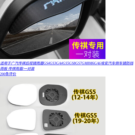
适用于广汽传祺后视镜雨眉GS4GS3GA4GS5GS8GS7GM8M6GA6埃安汽车倒车镜防挡
雨板 传祺雨眉/一对装
200条评价