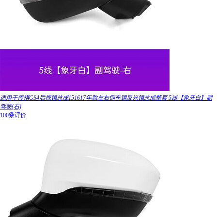
适用于传祺GS4后视镜总成151617年款左右倒车镜反光镜总成整套 5线【象牙白】副
驾驶(右)
100条评价