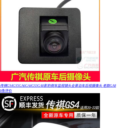
传祺GS4GS5GA6GA4GS3GA8影豹倒车监视镜头全景泊车后视摄像头 老款GA8
0条评价