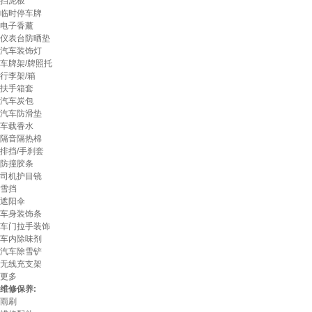
挡泥板
临时停车牌
电子香薰
仪表台防晒垫
汽车装饰灯
车牌架/牌照托
行李架/箱
扶手箱套
汽车炭包
汽车防滑垫
车载香水
隔音隔热棉
排挡/手刹套
防撞胶条
司机护目镜
雪挡
遮阳伞
车身装饰条
车门拉手装饰
车内除味剂
汽车除雪铲
无线充支架
更多
维修保养:
雨刷