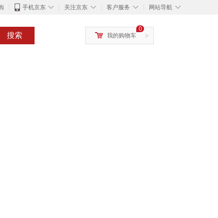
◇
◇
◇
◇
购
手机京东
关注京东
客户服务
网站导航
0
搜索
我的购物车
>