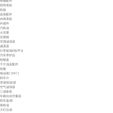
维修配件
照明系统
轮胎
改装配件
内饰系统
外观件
汽机油
火花塞
后视镜
空调滤清器
减震器
行李架/箱/包/平台
汽车养护品
轮毂盖
千斤顶及配件
轮毂
电动尾门/中门
刹车片
变速箱油/滤
空气滤清器
三滤套装
车载自动升窗器
刹车盘/鼓
柴机油
大灯总成