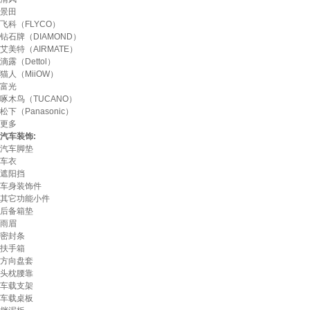
景田
飞科（FLYCO）
钻石牌（DIAMOND）
艾美特（AIRMATE）
滴露（Dettol）
猫人（MiiOW）
富光
啄木鸟（TUCANO）
松下（Panasonic）
更多
汽车装饰:
汽车脚垫
车衣
遮阳挡
车身装饰件
其它功能小件
后备箱垫
雨眉
密封条
扶手箱
方向盘套
头枕腰靠
车载支架
车载桌板