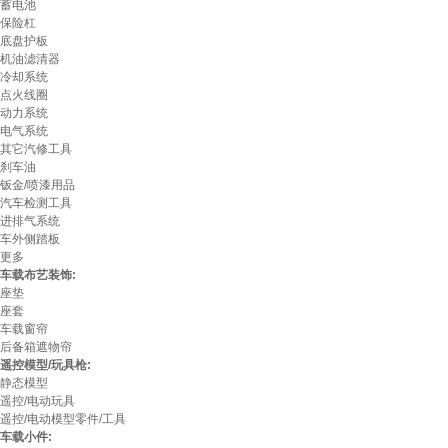
蓄电池
保险杠
底盘护板
机油滤清器
冷却系统
点火线圈
动力系统
电气系统
其它汽修工具
刹车油
钣金/喷漆用品
汽车检测工具
进排气系统
车外侧踏板
更多
车载布艺装饰:
座垫
座套
车载窗帘
后备箱遮物帘
遥控模型/玩具枪:
静态模型
遥控/电动玩具
遥控/电动模型零件/工具
车载小件: