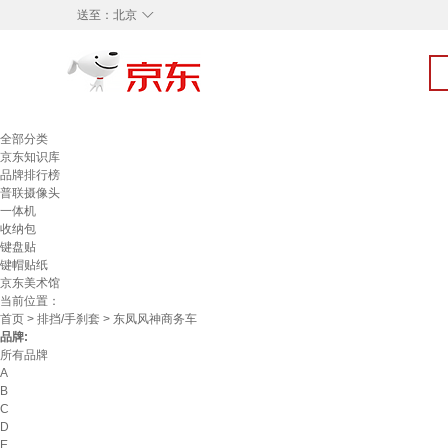
◇
送至：
北京
全部分类
京东知识库
品牌排行榜
普联摄像头
一体机
收纳包
键盘贴
键帽贴纸
京东美术馆
当前位置：
首页
>
排挡/手刹套
> 东凤风神商务车
品牌:
所有品牌
A
B
C
D
E