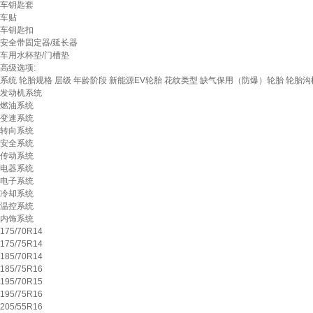
车钥匙套
车贴
车钥匙扣
安全带固定器/延长器
车用水杯垫/门槽垫
高级选项:
系统
轮胎规格
层级
年龄阶段
新能源EV轮胎
花纹类型
缺气保用（防爆）轮胎
轮胎沟
发动机系统
燃油系统
变速系统
转向系统
安全系统
传动系统
电器系统
电子系统
冷却系统
温控系统
内饰系统
175/70R14
175/75R14
185/70R14
185/75R16
195/70R15
195/75R16
205/55R16