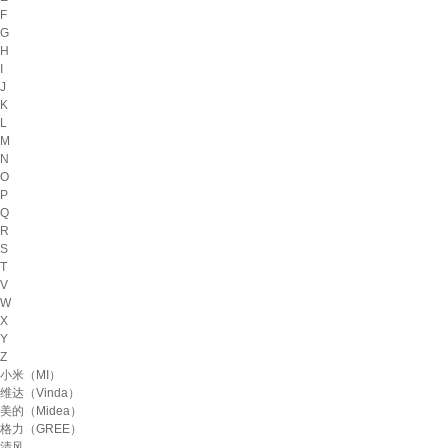
F
G
H
I
J
K
L
M
N
O
P
Q
R
S
T
V
W
X
Y
Z
小米（MI）
维达（Vinda）
美的（Midea）
格力（GREE）
清风