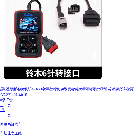
国4通用型电喷摩托车OBD故障检测仪读取发动机故障码清除故障码 电喷摩托车检测
仪C200+铃木6线
0条评价
上一页
1/1
下一页
奇瑞两缸汽车
车炫仕高压线