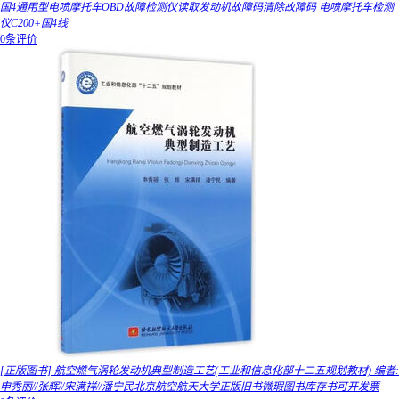
国4通用型电喷摩托车OBD故障检测仪读取发动机故障码清除故障码 电喷摩托车检测
仪C200+国4线
0条评价
[正版图书] 航空燃气涡轮发动机典型制造工艺(工业和信息化部十二五规划教材) 编者:
申秀丽//张辉//宋满祥//潘宁民北京航空航天大学正版旧书微瑕图书库存书可开发票